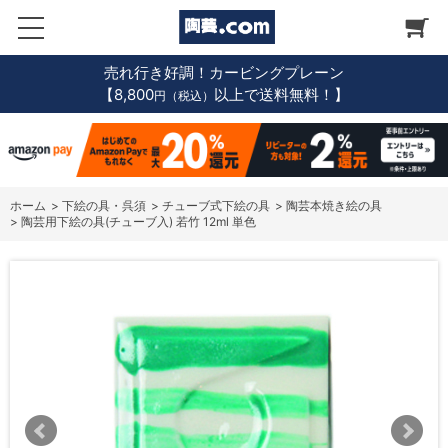
売れ行き好調！カービングプレーン
【8,800
以上で送料無料！】
円（税込）
ホーム
>
下絵の具・呉須
>
チューブ式下絵の具
>
陶芸本焼き絵の具
>
陶芸用下絵の具(チューブ入) 若竹 12ml 単色