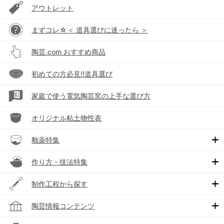
アウトレット
まずコレ☆＜ 道具選びに迷ったら ＞
陶芸.com おすすめ商品
初めての方必見!!道具選び
家庭で使う電気陶芸窯の上手な選び方
オリジナル粘土物性表
釉薬特集
作り方・技法特集
制作工程から探す
陶芸情報コンテンツ