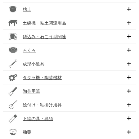
粘土
土練機・粘土関連用品
鋳込み・石こう型関連
ろくろ
成形小道具
タタラ機・陶芸機材
陶芸用筆
絵付け・釉掛け用具
下絵の具・呉須
釉薬