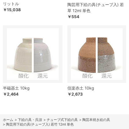
リットル
陶芸用下絵の具(チューブ入) 若
￥15,038
草 12ml 単色
￥554
半磁器土 10kg
信楽赤土 10kg
￥2,464
￥2,673
ホーム
>
下絵の具・呉須
>
チューブ式下絵の具
>
陶芸本焼き絵の具
>
陶芸用下絵の具(チューブ入) 若竹 12ml 単色