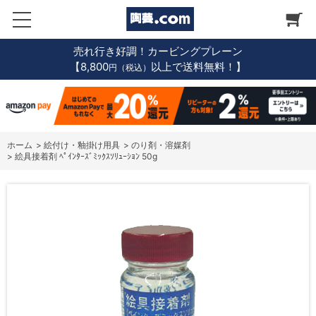
売れ行き好調！カービングプレーン
【8,800
以上で送料無料！】
円（税込）
ホーム
>
絵付け・釉掛け用具
>
のり剤・溶媒剤
>
絵具接着剤 ﾍﾟｲﾝﾀｰｽﾞﾐｯｸｽｿﾘｭｰｼｮﾝ 50g