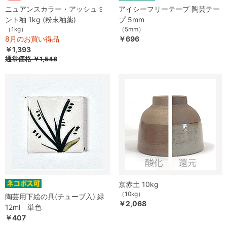
ニュアンスカラー・アッシュミ
アイシーフリーテープ 陶芸テー
ント釉 1kg (粉末釉薬)
プ 5mm
（1kg）
（5mm）
8月のお買い得品
￥696
￥1,393
通常価格
￥1,548
京赤土 10kg
（10kg）
陶芸用下絵の具(チューブ入) 緑
￥2,068
12ml 単色
￥407