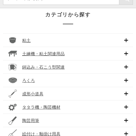
カテゴリから探す
粘土
土練機・粘土関連用品
鋳込み・石こう型関連
ろくろ
成形小道具
タタラ機・陶芸機材
陶芸用筆
絵付け・釉掛け用具