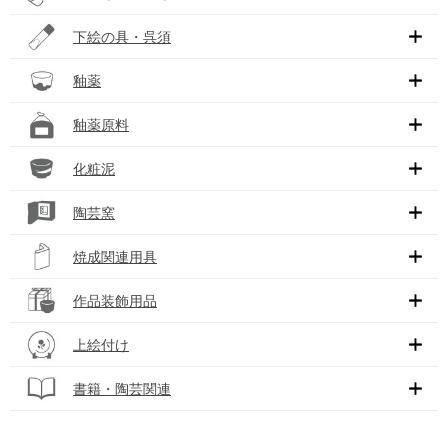
下絵の具・呉須
釉薬
釉薬原料
化粧泥
陶芸窯
焼成関連用具
作品装飾用品
上絵付け
書籍・陶芸関連