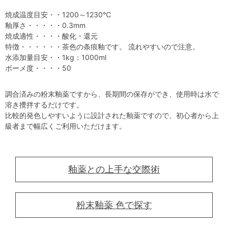
焼成温度目安・・1200～1230℃
釉厚さ・・・・・0.3mm
焼成適性・・・・酸化・還元
特徴・・・・・・茶色の条痕釉です。 流れやすいので注意。
水添加量目安・・1kg：1000ml
ボーメ度・・・・50
調合済みの粉末釉薬ですから、長期間の保存ができ、使用時は水で
溶き攪拌するだけです。
比較的発色しやすいように設計された釉薬ですので、初心者から上
級者まで幅広くご利用いただけます。
釉薬との上手な交際術
粉末釉薬 色で探す