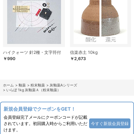
ハイクォーツ 針2種・文字符付
信楽赤土 10kg
￥990
￥2,673
ホーム
>
釉薬
>
粉末釉薬
>
灰釉薬Aシリーズ
>
いらぼ 1kg 灰釉薬Ａ（粉末釉薬）
新規会員登録でクーポンをGET！
会員登録完了メールにクーポンコードが記載
されています。初回購入時からご利用いただ
今すぐ新規会員登録
けます。