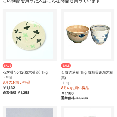
この商品を買った人はこんな商品も買っています
石灰釉No.12(粉末釉薬) 1kg
石灰透過釉 1kg 灰釉薬B(粉末釉
（1kg）
薬)
8月のお買い得品
（1kg）
￥1,132
8月のお買い得品
通常価格
￥1,258
￥1,166
通常価格
￥1,296