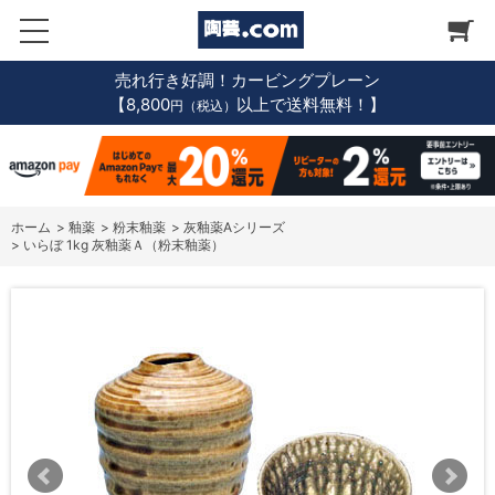
売れ行き好調！カービングプレーン
【8,800
以上で送料無料！】
円（税込）
ホーム
>
釉薬
>
粉末釉薬
>
灰釉薬Aシリーズ
>
いらぼ 1kg 灰釉薬Ａ（粉末釉薬）