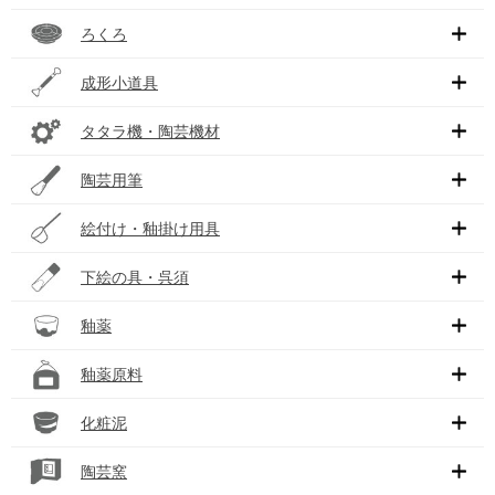
ろくろ
成形小道具
タタラ機・陶芸機材
陶芸用筆
絵付け・釉掛け用具
下絵の具・呉須
釉薬
釉薬原料
化粧泥
陶芸窯