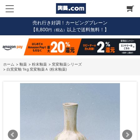
売れ行き好調！カービングプレーン
【8,800
以上で送料無料！】
円（税込）
ホーム
>
釉薬
>
粉末釉薬
>
窯変釉薬シリーズ
>
白窯変釉 1kg 窯変釉薬Ａ (粉末釉薬)