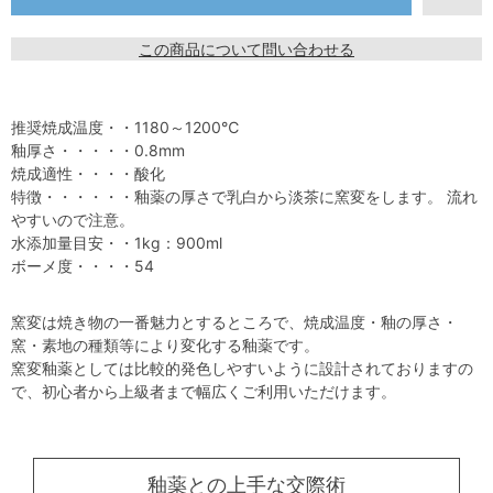
この商品について問い合わせる
推奨焼成温度・・1180～1200℃
釉厚さ・・・・・0.8mm
焼成適性・・・・酸化
特徴・・・・・・釉薬の厚さで乳白から淡茶に窯変をします。 流れ
やすいので注意。
水添加量目安・・1kg：900ml
ボーメ度・・・・54
窯変は焼き物の一番魅力とするところで、焼成温度・釉の厚さ・
窯・素地の種類等により変化する釉薬です。
窯変釉薬としては比較的発色しやすいように設計されておりますの
で、初心者から上級者まで幅広くご利用いただけます。
釉薬との上手な交際術