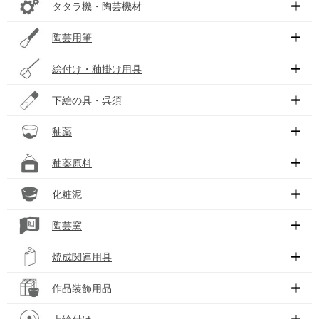
タタラ機・陶芸機材
陶芸用筆
絵付け・釉掛け用具
下絵の具・呉須
釉薬
釉薬原料
化粧泥
陶芸窯
焼成関連用具
作品装飾用品