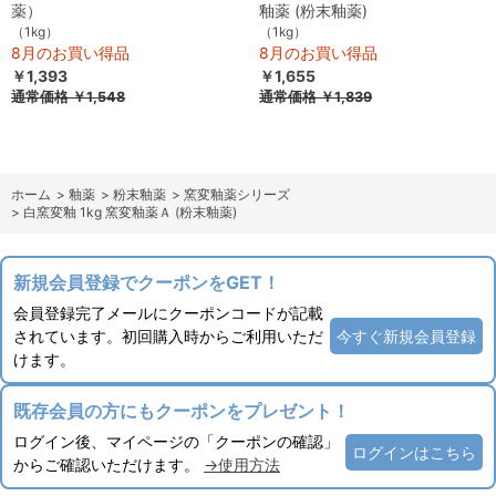
薬）
釉薬 (粉末釉薬)
（1kg）
（1kg）
8月のお買い得品
8月のお買い得品
￥1,393
￥1,655
通常価格
￥1,548
通常価格
￥1,839
ホーム
>
釉薬
>
粉末釉薬
>
窯変釉薬シリーズ
>
白窯変釉 1kg 窯変釉薬Ａ (粉末釉薬)
新規会員登録でクーポンをGET！
会員登録完了メールにクーポンコードが記載
されています。初回購入時からご利用いただ
今すぐ新規会員登録
けます。
既存会員の方にもクーポンをプレゼント！
ログイン後、マイページの「クーポンの確認」
ログインはこちら
からご確認いただけます。
→使用方法