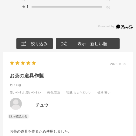
★
1
(0)
絞り込み
表示：新しい順
2023.11.29
お茶の道具作製
色：1kg
使いやすさ
:使いやすい
発色
:普通
容量
:ちょうどいい
価格
:安い
チュウ
お茶の道具を作るため使用しました。