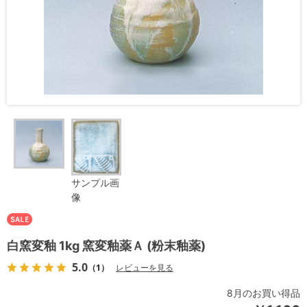
サンプル画
像
白窯変釉 1kg 窯変釉薬Ａ (粉末釉薬)
5.0
（1）
レビューを見る
8月のお買い得品