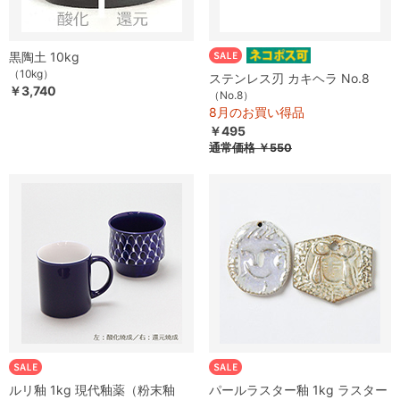
黒陶土 10kg
（10kg）
ステンレス刃 カキヘラ No.8
￥3,740
（No.8）
8月のお買い得品
￥495
通常価格
￥550
ルリ釉 1kg 現代釉薬（粉末釉
パールラスター釉 1kg ラスター