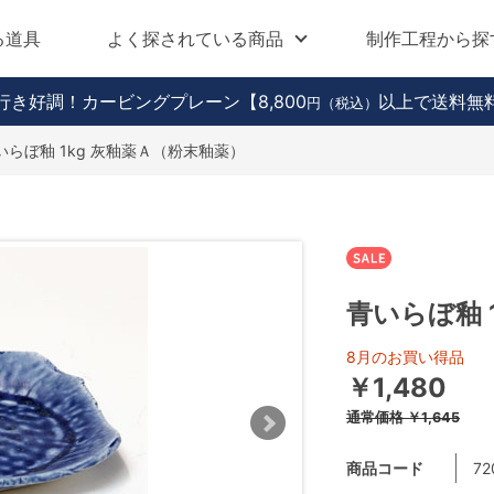
る道具
よく探されている商品
制作工程から探
行き好調！カービングプレーン
【8,800
以上で送料無
円（税込）
いらぼ釉 1kg 灰釉薬Ａ（粉末釉薬）
青いらぼ釉 
8月のお買い得品
￥1,480
通常価格
￥1,645
商品コード
72