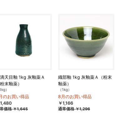
滴天目釉 1kg 灰釉薬Ａ
織部釉 1kg 灰釉薬Ａ（粉末
粉末釉薬）
釉薬）
1kg）
（1kg）
月のお買い得品
8月のお買い得品
1,480
￥1,166
常価格
￥1,645
通常価格
￥1,296