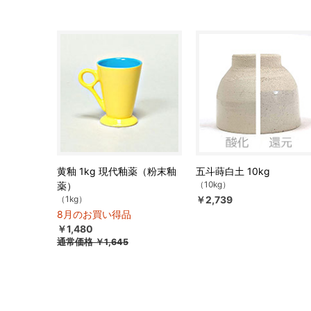
黄釉 1kg 現代釉薬（粉末釉
五斗蒔白土 10kg
（10kg）
薬）
（1kg）
￥2,739
8月のお買い得品
￥1,480
通常価格
￥1,645