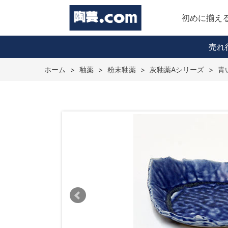
初めに揃え
売れ
ホーム
>
釉薬
>
粉末釉薬
>
灰釉薬Aシリーズ
>
青