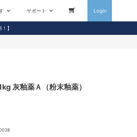
す
サポート
Login
料！】
1kg 灰釉薬Ａ（粉末釉薬）
0038