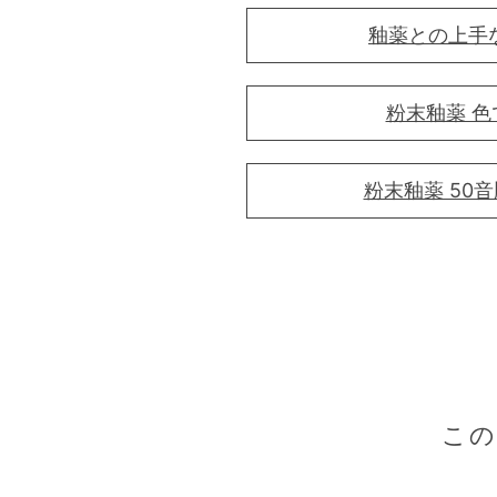
釉薬との上手
粉末釉薬 色
粉末釉薬 50
こ