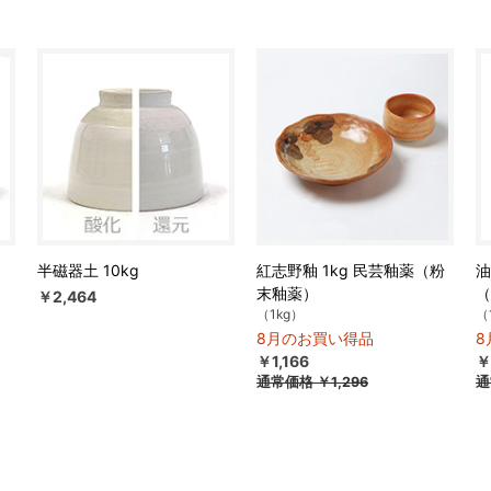
半磁器土 10kg
紅志野釉 1kg 民芸釉薬（粉
油
末釉薬）
（
￥2,464
（1kg）
（
8月のお買い得品
8
￥1,166
￥
通常価格
￥1,296
通