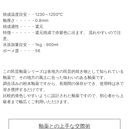
焼成温度目安・・1230～1250℃
釉厚さ・・・・・0.8mm
焼成適性・・・・還元
特徴・・・・・・還元焼成で赤紫色に出ます。 流れやすいので注
意。
水添加量目安・・1kg：900ml
ボーメ度・・・・56
この民芸釉薬シリーズは各地方の民芸的焼き物として知られている
釉薬で、その地方の風土に合った味わいのある釉薬です。
調合済みの粉末釉薬ですから、長期間の保存ができ、使用時は水で
溶き攪拌するだけです。
比較的発色しやすいように設計された釉薬ですので、初心者から上
級者まで幅広くご利用いただけます。
釉薬との上手な交際術