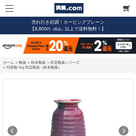
売れ行き好調！カービングプレーン
【8,800
以上で送料無料！】
円（税込）
ホーム
>
釉薬
>
粉末釉薬
>
民芸釉薬シリーズ
>
均窯釉 1kg 民芸釉薬（粉末釉薬）