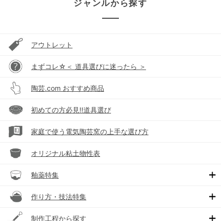
ジャンルから探す
アウトレット
まずコレ☆＜ 道具選びに迷ったら ＞
陶芸.com おすすめ商品
初めての方必見!!道具選び
家庭で使う電気陶芸窯の上手な選び方
オリジナル粘土物性表
釉薬特集
作り方・技法特集
制作工程から探す