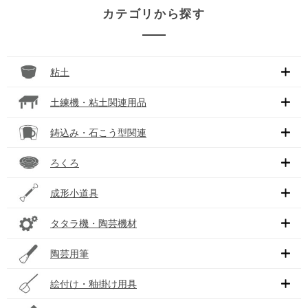
カテゴリから探す
粘土
土練機・粘土関連用品
鋳込み・石こう型関連
ろくろ
成形小道具
タタラ機・陶芸機材
陶芸用筆
絵付け・釉掛け用具