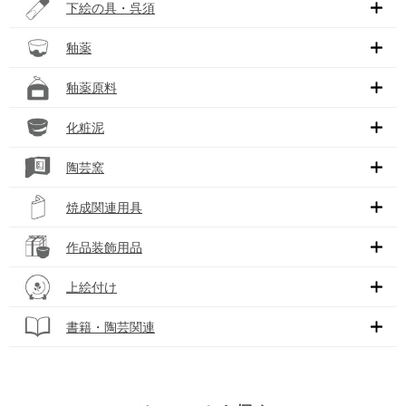
下絵の具・呉須
釉薬
釉薬原料
化粧泥
陶芸窯
焼成関連用具
作品装飾用品
上絵付け
書籍・陶芸関連