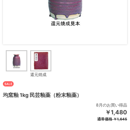
還元焼成
均窯釉 1kg 民芸釉薬（粉末釉薬）
8月のお買い得品
￥1,480
通常価格
￥1,645