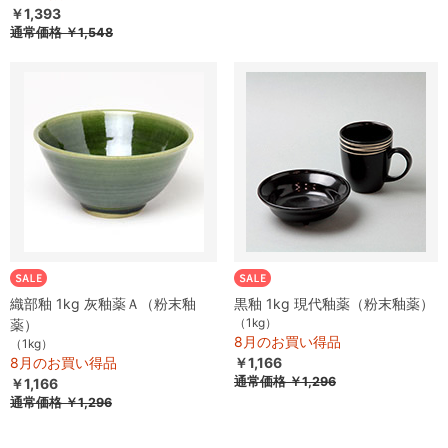
￥1,393
通常価格
￥1,548
織部釉 1kg 灰釉薬Ａ（粉末釉
黒釉 1kg 現代釉薬（粉末釉薬）
（1kg）
薬）
8月のお買い得品
（1kg）
8月のお買い得品
￥1,166
通常価格
￥1,296
￥1,166
通常価格
￥1,296