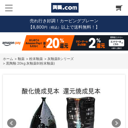
売れ行き好調！カービングプレーン
【8,800
以上で送料無料！】
円（税込）
ホーム
>
釉薬
>
粉末釉薬
>
灰釉薬Bシリーズ
>
黒陶釉 20kg 灰釉薬B(粉末釉薬)