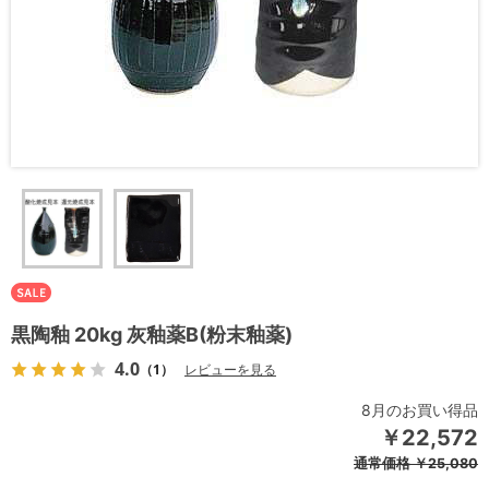
黒陶釉 20kg 灰釉薬B(粉末釉薬)
4.0
（1）
レビューを見る
8月のお買い得品
￥22,572
通常価格
￥25,080