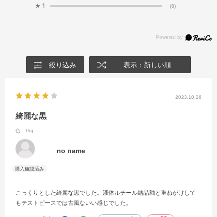
★
1
(0)
絞り込み
表示：新しい順
2023.10.26
綺麗な黒
色：1kg
no name
こっくりとした綺麗な黒でした。液体ルチール結晶釉と重ねがけして
もテストピースでは古風ないい感じでした。