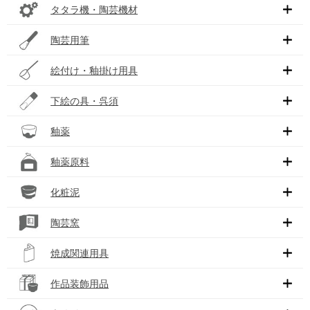
タタラ機・陶芸機材
陶芸用筆
絵付け・釉掛け用具
下絵の具・呉須
釉薬
釉薬原料
化粧泥
陶芸窯
焼成関連用具
作品装飾用品