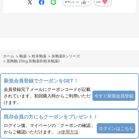
参考になった
0
Like!
0
ホーム
>
釉薬
>
粉末釉薬
>
灰釉薬Bシリーズ
>
黒陶釉 20kg 灰釉薬B(粉末釉薬)
新規会員登録でクーポンをGET！
会員登録完了メールにクーポンコードが記載
されています。初回購入時からご利用いただ
今すぐ新規会員登録
けます。
既存会員の方にもクーポンをプレゼント！
ログイン後、マイページの「クーポンの確認」
ログインはこちら
からご確認いただけます。
→使用方法