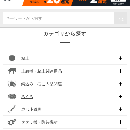
キーワードから探す
カテゴリから探す
粘土
土練機・粘土関連用品
鋳込み・石こう型関連
ろくろ
成形小道具
タタラ機・陶芸機材