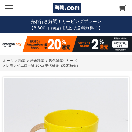
売れ行き好調！カービングプレーン
【8,800
以上で送料無料！】
円（税込）
ホーム
>
釉薬
>
粉末釉薬
>
現代釉薬シリーズ
>
レモンイエロー釉 20kg 現代釉薬（粉末釉薬）