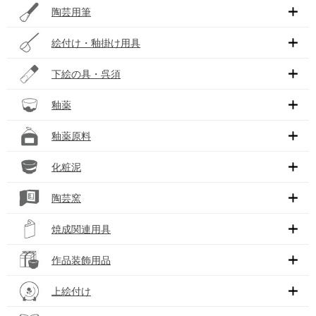
陶芸用筆
絵付け・釉掛け用具
下絵の具・呉須
釉薬
釉薬原料
化粧泥
陶芸窯
焼成関連用具
作品装飾用品
上絵付け