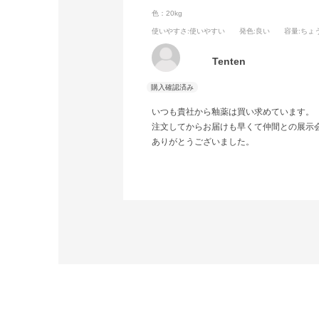
色：20kg
使いやすさ
:使いやすい
発色
:良い
容量
:ちょ
Tenten
いつも貴社から釉薬は買い求めています。
注文してからお届けも早くて仲間との展示
ありがとうございました。