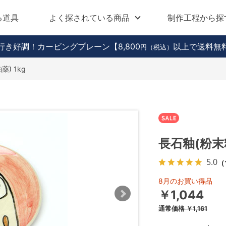
る道具
よく探されている商品
制作工程から探
行き好調！カービングプレーン
【8,800
以上で送料無
円（税込）
) 1kg
長石釉(粉末釉
5.0
（
8月のお買い得品
￥1,044
通常価格
￥1,161