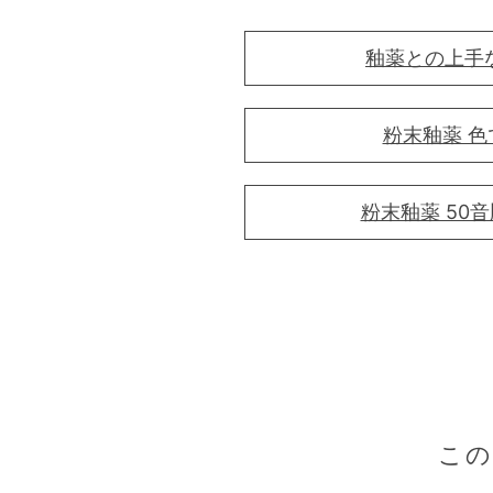
釉薬との上手
粉末釉薬 色
粉末釉薬 50
こ