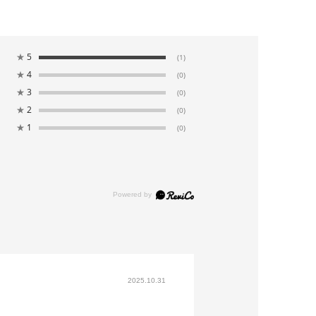
★
5
(1)
★
4
(0)
★
3
(0)
★
2
(0)
★
1
(0)
2025.10.31