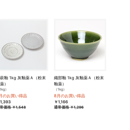
萩釉 1kg 灰釉薬Ａ（粉末
織部釉 1kg 灰釉薬Ａ（粉末
薬）
釉薬）
1kg）
（1kg）
月のお買い得品
8月のお買い得品
1,393
￥1,166
常価格
￥1,548
通常価格
￥1,296