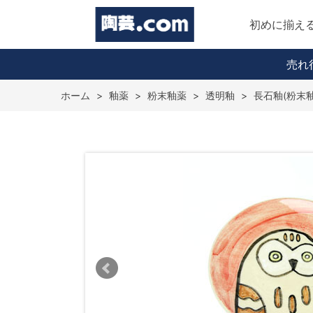
初めに揃え
売れ
ホーム
>
釉薬
>
粉末釉薬
>
透明釉
>
長石釉(粉末釉薬