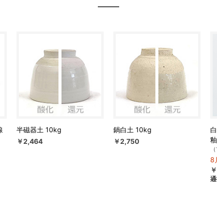
線
半磁器土 10kg
鍋白土 10kg
白
釉
￥2,464
￥2,750
（
8
￥
通