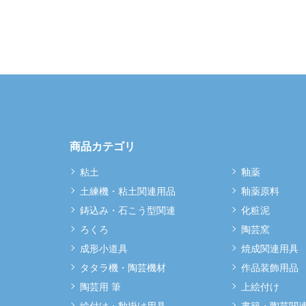
商品カテゴリ
粘土
釉薬
土練機・粘土関連用品
釉薬原料
鋳込み・石こう型関連
化粧泥
ろくろ
陶芸窯
成形小道具
焼成関連用具
タタラ機・陶芸機材
作品装飾用品
陶芸用 筆
上絵付け
絵付け・釉掛け用具
書籍・陶芸関