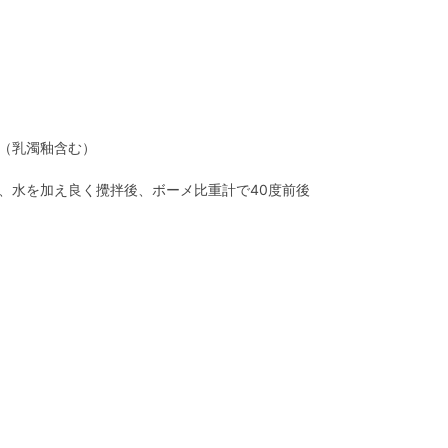
（乳濁釉含む）
、水を加え良く攪拌後、ボーメ比重計で40度前後