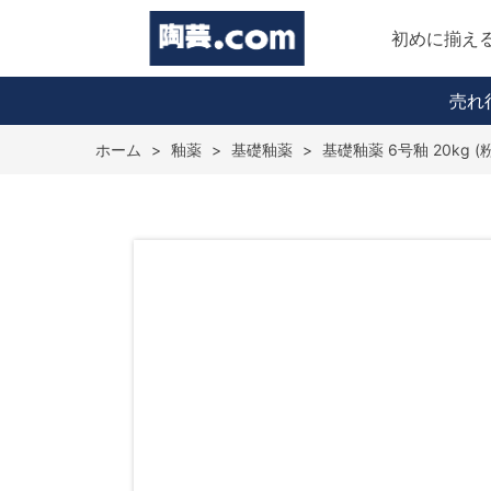
初めに揃え
売れ
ホーム
>
釉薬
>
基礎釉薬
>
基礎釉薬 6号釉 20kg (