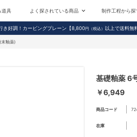
る道具
よく探されている商品
制作工程から探
行き好調！カービングプレーン
【8,800
以上で送料無
円（税込）
粉末釉薬)
基礎釉薬 6号
￥6,949
商品コード
72
在庫