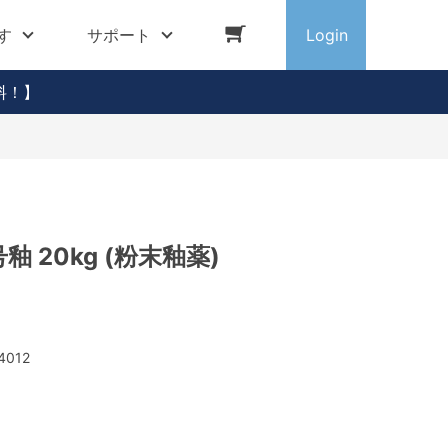
す
サポート
Login
料！】
釉 20kg (粉末釉薬)
4012