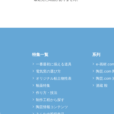
特集一覧
系列
一番最初に揃える道具
e-画材.co
電気窯の選び方
陶芸.com
オリジナル粘土物性表
陶芸.com
釉薬特集
酒蔵 鞍
作り方・技法
制作工程から探す
陶芸情報コンテンツ
連
みんなの投稿作品