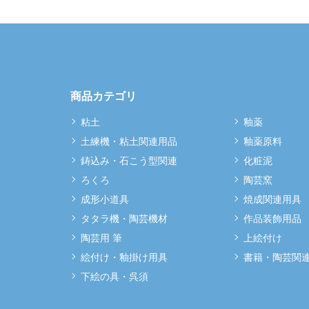
商品カテゴリ
粘土
釉薬
土練機・粘土関連用品
釉薬原料
鋳込み・石こう型関連
化粧泥
ろくろ
陶芸窯
成形小道具
焼成関連用具
タタラ機・陶芸機材
作品装飾用品
陶芸用 筆
上絵付け
絵付け・釉掛け用具
書籍・陶芸関
下絵の具・呉須