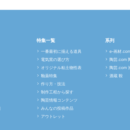
特集一覧
系列
一番最初に揃える道具
e-画材.co
電気窯の選び方
陶芸.com
オリジナル粘土物性表
陶芸.com
釉薬特集
酒蔵 鞍
作り方・技法
制作工程から探す
陶芸情報コンテンツ
連
みんなの投稿作品
アウトレット