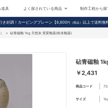
る道具
よく探されている商品
制作工程から探
行き好調！カービングプレーン
【8,800
以上で送料無
円（税込）
向）
>
砧青磁釉 1kg 天然灰 窯変釉薬(粉末釉薬)
砧青磁釉 1k
￥2,431
商品コード
72
サイズ
1k