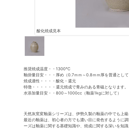
酸化焼成見本
推奨焼成温度・・1300℃
釉掛量目安・・・厚め（0.7ｍｍ～0.8ｍｍ厚を普通とし
焼成適性・・・・酸化・還元
特徴・・・・・・還元焼成で青みのある青磁となります。
水添加量目安・・800～1000cc（釉薬1kgに対して）
天然灰窯変釉薬シリーズは、伊勢久製の釉薬の中でも上級
最近の釉薬は、初心者の方でも濃い目に発色するように調
ーズは釉薬に関する基礎知識や、焼成に関する深いを知識