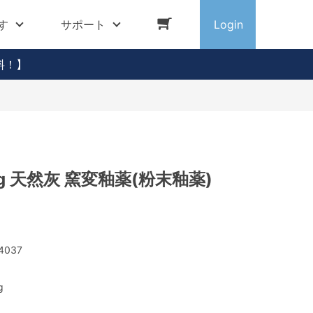
す
サポート
Login
料！】
g 天然灰 窯変釉薬(粉末釉薬)
4037
g