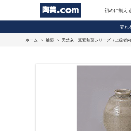
初めに揃え
売れ
ホーム
>
釉薬
>
天然灰 窯変釉薬シリーズ（上級者