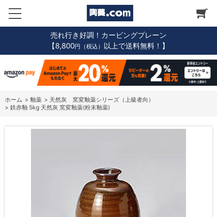
売れ行き好調！カービングプレーン
【8,800
以上で送料無料！】
円（税込）
ホーム
>
釉薬
>
天然灰 窯変釉薬シリーズ（上級者向）
>
鉄赤釉 5kg 天然灰 窯変釉薬(粉末釉薬)