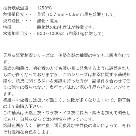
推奨焼成温度・・1250℃
釉掛量目安・・・普通（0.7ｍｍ～0.8ｍｍ厚を普通として）
焼成適性・・・・酸化・還元
特徴・・・・・・酸化鉄の出す赤味が特徴です。
水添加量目安・・800～1000cc（釉薬1kgに対して）
天然灰窯変釉薬シリーズは、伊勢久製の釉薬の中でも上級者向けで
す。
最近の釉薬は、初心者の方でも濃い目に発色するように調整された
ものが多くなっておりますが、このシリーズは釉薬に関する基礎知
識や、焼成に関する深いを知識を持った方が、諸条件を合わせて使
えば他では得られない、奥行きと味わい深い作品を得ることができ
ます。
初級～中級者には扱いが難しく、失敗が多くなりますので、御了解
の上で御購入下さい。
この釉薬は天然土灰・ワラ灰・イス灰に長石・陶石を加えて調合し
てあり、自然灰ならではの特性を持っています。
熔融範囲が広く、酸性炎・還元炎及び中性炎の違いによって、それ
ぞれ温雅な発色をします。