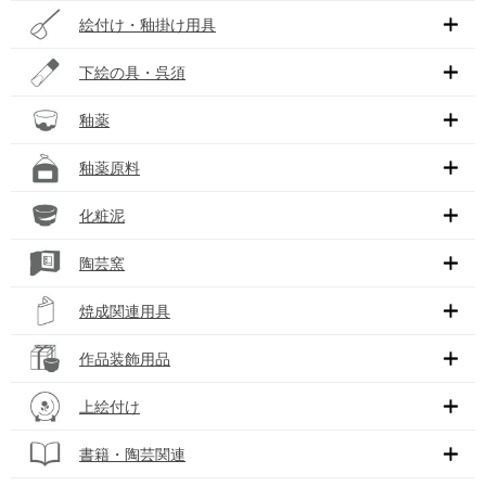
絵付け・釉掛け用具
下絵の具・呉須
釉薬
釉薬原料
化粧泥
陶芸窯
焼成関連用具
作品装飾用品
上絵付け
書籍・陶芸関連