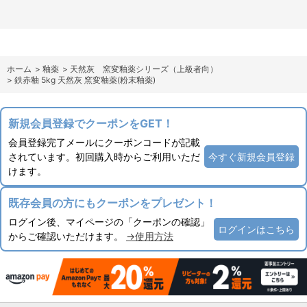
ホーム
>
釉薬
>
天然灰 窯変釉薬シリーズ（上級者向）
>
鉄赤釉 5kg 天然灰 窯変釉薬(粉末釉薬)
新規会員登録でクーポンをGET！
会員登録完了メールにクーポンコードが記載
されています。初回購入時からご利用いただ
今すぐ新規会員登録
けます。
既存会員の方にもクーポンをプレゼント！
ログイン後、マイページの「クーポンの確認」
ログインはこちら
からご確認いただけます。
→使用方法