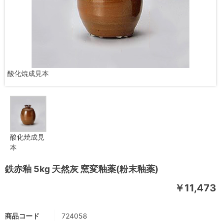
酸化焼成見本
酸化焼成見
本
鉄赤釉 5kg 天然灰 窯変釉薬(粉末釉薬)
￥11,473
商品コード
724058