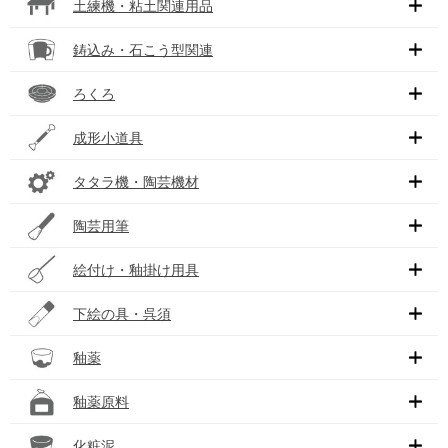
土練機・粘土関連用品
鋳込み・石こう型関連
ろくろ
成形小道具
タタラ機・陶芸機材
陶芸用筆
絵付け・釉掛け用具
下絵の具・呉須
釉薬
釉薬原料
化粧泥