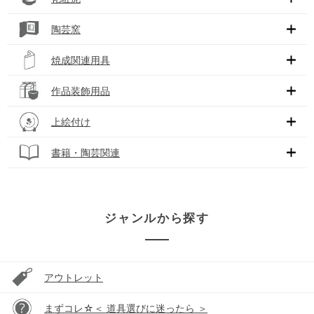
陶芸窯
焼成関連用具
作品装飾用品
上絵付け
書籍・陶芸関連
ジャンルから探す
アウトレット
まずコレ☆＜ 道具選びに迷ったら ＞