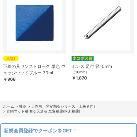
下絵の具ワンストローク 単色 ウ
ポンス 足付 径10mm
（10mm）
ェッジウッドブルー 30ml
￥1,870
￥968
ホーム
>
釉薬
>
天然灰 窯変釉薬シリーズ（上級者向）
>
青銅マット釉 1kg 天然灰 窯変釉薬(粉末釉薬)
新規会員登録でクーポンをGET！