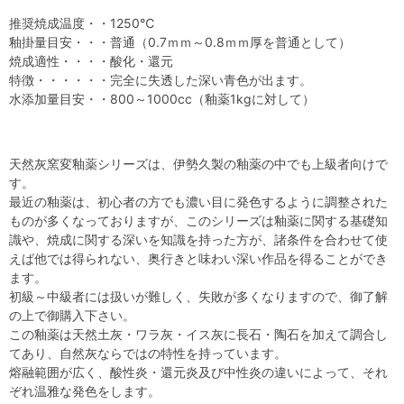
推奨焼成温度・・1250℃
釉掛量目安・・・普通（0.7ｍｍ～0.8ｍｍ厚を普通として）
焼成適性・・・・酸化・還元
特徴・・・・・・完全に失透した深い青色が出ます。
水添加量目安・・800～1000cc（釉薬1kgに対して）
天然灰窯変釉薬シリーズは、伊勢久製の釉薬の中でも上級者向けで
す。
最近の釉薬は、初心者の方でも濃い目に発色するように調整された
ものが多くなっておりますが、このシリーズは釉薬に関する基礎知
識や、焼成に関する深いを知識を持った方が、諸条件を合わせて使
えば他では得られない、奥行きと味わい深い作品を得ることができ
ます。
初級～中級者には扱いが難しく、失敗が多くなりますので、御了解
の上で御購入下さい。
この釉薬は天然土灰・ワラ灰・イス灰に長石・陶石を加えて調合し
てあり、自然灰ならではの特性を持っています。
熔融範囲が広く、酸性炎・還元炎及び中性炎の違いによって、それ
ぞれ温雅な発色をします。