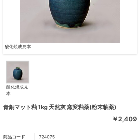
酸化焼成見本
酸化焼成見
本
青銅マット釉 1kg 天然灰 窯変釉薬(粉末釉薬)
￥2,409
商品コード
724075