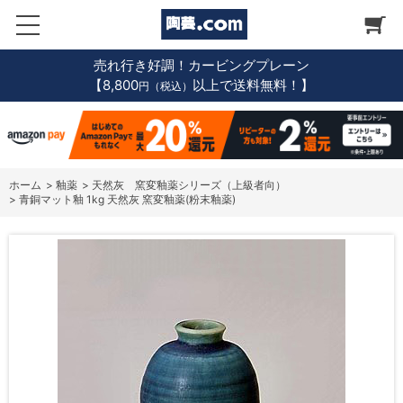
売れ行き好調！カービングプレーン
【8,800
以上で送料無料！】
円（税込）
ホーム
>
釉薬
>
天然灰 窯変釉薬シリーズ（上級者向）
>
青銅マット釉 1kg 天然灰 窯変釉薬(粉末釉薬)