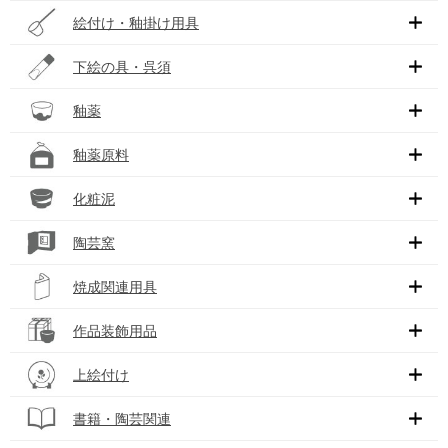
絵付け・釉掛け用具
下絵の具・呉須
釉薬
釉薬原料
化粧泥
陶芸窯
焼成関連用具
作品装飾用品
上絵付け
書籍・陶芸関連