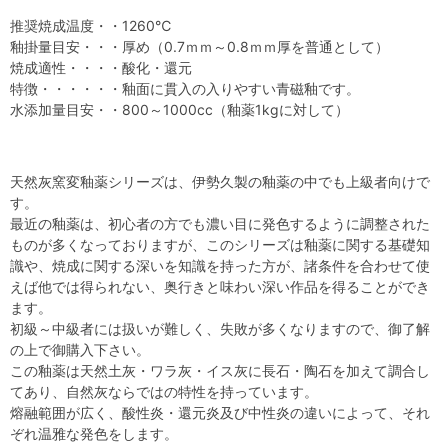
推奨焼成温度・・1260℃
釉掛量目安・・・厚め（0.7ｍｍ～0.8ｍｍ厚を普通として）
焼成適性・・・・酸化・還元
特徴・・・・・・釉面に貫入の入りやすい青磁釉です。
水添加量目安・・800～1000cc（釉薬1kgに対して）
天然灰窯変釉薬シリーズは、伊勢久製の釉薬の中でも上級者向けで
す。
最近の釉薬は、初心者の方でも濃い目に発色するように調整された
ものが多くなっておりますが、このシリーズは釉薬に関する基礎知
識や、焼成に関する深いを知識を持った方が、諸条件を合わせて使
えば他では得られない、奥行きと味わい深い作品を得ることができ
ます。
初級～中級者には扱いが難しく、失敗が多くなりますので、御了解
の上で御購入下さい。
この釉薬は天然土灰・ワラ灰・イス灰に長石・陶石を加えて調合し
てあり、自然灰ならではの特性を持っています。
熔融範囲が広く、酸性炎・還元炎及び中性炎の違いによって、それ
ぞれ温雅な発色をします。