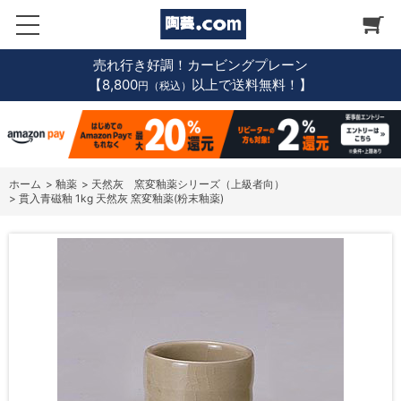
売れ行き好調！カービングプレーン
【8,800
以上で送料無料！】
円（税込）
ホーム
>
釉薬
>
天然灰 窯変釉薬シリーズ（上級者向）
>
貫入青磁釉 1kg 天然灰 窯変釉薬(粉末釉薬)