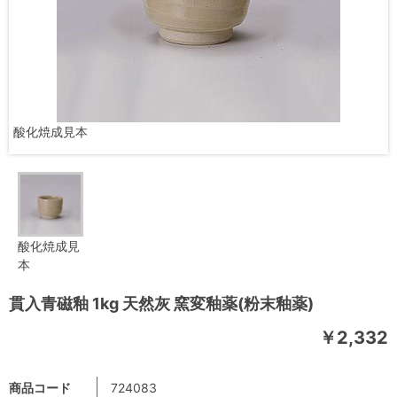
酸化焼成見本
酸化焼成見
本
貫入青磁釉 1kg 天然灰 窯変釉薬(粉末釉薬)
￥2,332
商品コード
724083