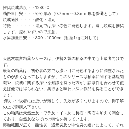
推奨焼成温度・・1280℃
釉掛量目安・・・やや厚め（0.7ｍｍ～0.8ｍｍ厚を普通として）
焼成適性・・・・酸化・還元
特徴・・・・・・還元では深い赤色に発色します。還元焼成を推奨
します。流れやすいので注意。
水添加量目安・・800～1000cc（釉薬1kgに対して）
天然灰窯変釉薬シリーズは、伊勢久製の釉薬の中でも上級者向けで
す。
最近の釉薬は、初心者の方でも濃い目に発色するように調整された
ものが多くなっておりますが、このシリーズは釉薬に関する基礎知
識や、焼成に関する深いを知識を持った方が、諸条件を合わせて使
えば他では得られない、奥行きと味わい深い作品を得ることができ
ます。
初級～中級者には扱いが難しく、失敗が多くなりますので、御了解
の上で御購入下さい。
この釉薬は天然土灰・ワラ灰・イス灰に長石・陶石を加えて調合し
てあり、自然灰ならではの特性を持っています。
熔融範囲が広く、酸性炎・還元炎及び中性炎の違いによって、それ