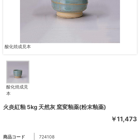
酸化焼成見本
酸化焼成見
本
火炎紅釉 5kg 天然灰 窯変釉薬(粉末釉薬)
￥11,473
商品コード
724108