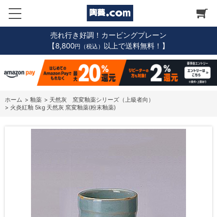
売れ行き好調！カービングプレーン
【8,800
以上で送料無料！】
円（税込）
ホーム
>
釉薬
>
天然灰 窯変釉薬シリーズ（上級者向）
>
火炎紅釉 5kg 天然灰 窯変釉薬(粉末釉薬)