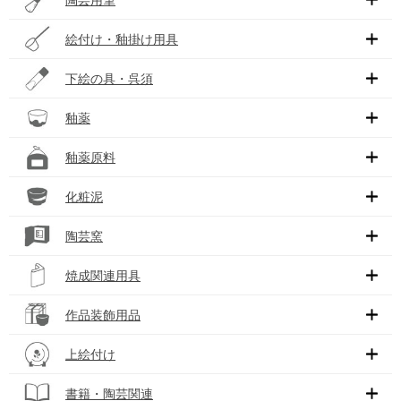
絵付け・釉掛け用具
下絵の具・呉須
釉薬
釉薬原料
化粧泥
陶芸窯
焼成関連用具
作品装飾用品
上絵付け
書籍・陶芸関連