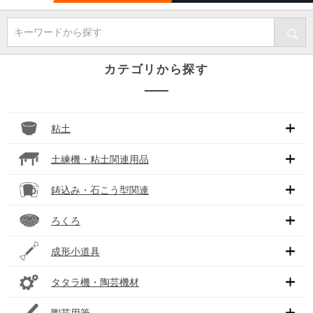
キーワードから探す
カテゴリから探す
粘土
土練機・粘土関連用品
鋳込み・石こう型関連
ろくろ
成形小道具
タタラ機・陶芸機材
陶芸用筆