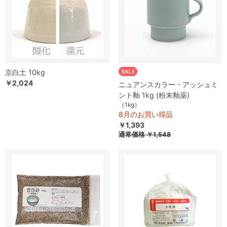
京白土 10kg
￥2,024
ニュアンスカラー・アッシュミ
ント釉 1kg (粉末釉薬)
（1kg）
8月のお買い得品
￥1,393
通常価格
￥1,548