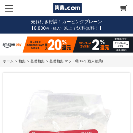
売れ行き好調！カービングプレーン
【8,800
以上で送料無料！】
円（税込）
ホーム
>
釉薬
>
基礎釉薬
>
基礎釉薬 マット釉 1kg (粉末釉薬)