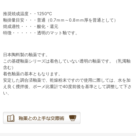
推奨焼成温度・・1250℃
釉掛量目安・・・普通（0.7ｍｍ～0.8ｍｍ厚を普通として）
焼成適性・・・・酸化・還元
特徴・・・・・・透明のマット釉です。
日本陶料製の釉薬です。
この基礎釉薬シリーズは着色していない透明の釉薬です。（乳濁釉
含む）
着色釉薬の基本ともなります。
安定した調合済釉薬で、乾燥粉末ですので使用に際しては、水を加
え良く攪拌後、ボーメ比重計で40度前後を基準として調整して下さ
い、