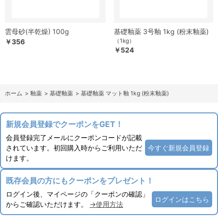
雲母砂(半乾燥) 100g
基礎釉薬 3号釉 1kg (粉末釉薬)
（1kg）
￥356
￥524
ホーム
>
釉薬
>
基礎釉薬
>
基礎釉薬 マット釉 1kg (粉末釉薬)
新規会員登録でクーポンをGET！
会員登録完了メールにクーポンコードが記載
されています。初回購入時からご利用いただ
今すぐ新規会員登録
けます。
既存会員の方にもクーポンをプレゼント！
ログイン後、マイページの「クーポンの確認」
ログインはこちら
からご確認いただけます。
→使用方法