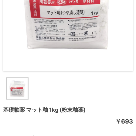
基礎釉薬 マット釉 1kg (粉末釉薬)
￥693