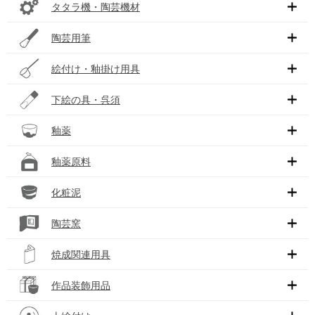
タタラ機・陶芸機材
陶芸用筆
絵付け・釉掛け用具
下絵の具・呉須
釉薬
釉薬原料
化粧泥
陶芸窯
焼成関連用具
作品装飾用品