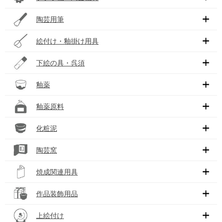
陶芸用筆
絵付け・釉掛け用具
下絵の具・呉須
釉薬
釉薬原料
化粧泥
陶芸窯
焼成関連用具
作品装飾用品
上絵付け