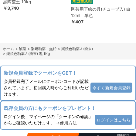
黒陶荒土 10kg
￥3,740
陶芸用下絵の具(チューブ入) 白
12ml 単色
￥407
ホーム
>
釉薬
>
楽焼釉薬 無鉛
>
楽焼色釉薬Ａ(粉末)
>
楽焼色釉薬Ａ(粉末) 黒 1Kg
新規会員登録でクーポンをGET！
会員登録完了メールにクーポンコードが記載
されています。初回購入時からご利用いただ
今すぐ新規会員登録
けます。
既存会員の方にもクーポンをプレゼント！
ログイン後、マイページの「クーポンの確認」
ログインはこちら
からご確認いただけます。
→使用方法