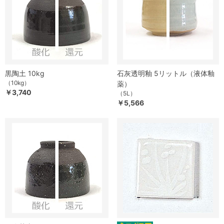
黒陶土 10kg
石灰透明釉 5リットル（液体釉
（10kg）
薬）
￥3,740
（5L）
￥5,566