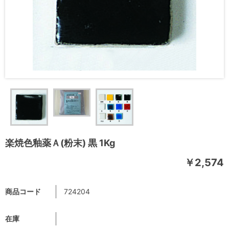
楽焼色釉薬Ａ(粉末) 黒 1Kg
￥2,574
商品コード
724204
在庫