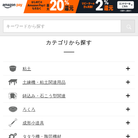
キーワードから探す
カテゴリから探す
粘土
土練機・粘土関連用品
鋳込み・石こう型関連
ろくろ
成形小道具
タタラ機・陶芸機材