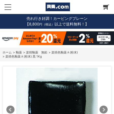
売れ行き好調！カービングプレーン
【8,800
以上で送料無料！】
円（税込）
ホーム
>
釉薬
>
楽焼釉薬 無鉛
>
楽焼色釉薬Ａ(粉末)
>
楽焼色釉薬Ａ(粉末) 黒 1Kg