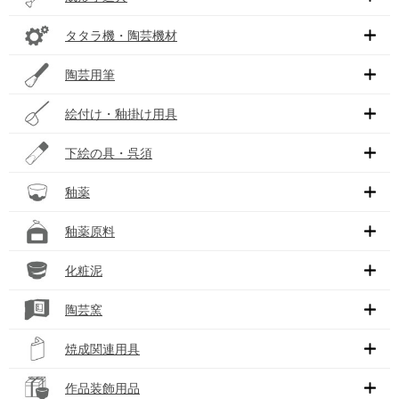
タタラ機・陶芸機材
陶芸用筆
絵付け・釉掛け用具
下絵の具・呉須
釉薬
釉薬原料
化粧泥
陶芸窯
焼成関連用具
作品装飾用品