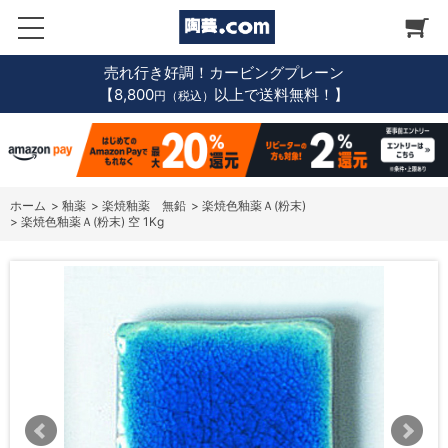
売れ行き好調！カービングプレーン
【8,800
以上で送料無料！】
円（税込）
ホーム
>
釉薬
>
楽焼釉薬 無鉛
>
楽焼色釉薬Ａ(粉末)
>
楽焼色釉薬Ａ(粉末) 空 1Kg