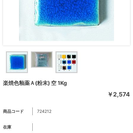
楽焼色釉薬Ａ(粉末) 空 1Kg
￥2,574
商品コード
724212
在庫