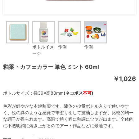
ボトルイメ
作例
作例
ージ
釉薬・カフェカラー 単色 ミント 60ml
￥1,026
ボトルサイズ：径39×高83mm
(ネコポス
不可
)
色彩が鮮やかな本焼釉薬です。液体の少量ボトル入りで使いやす
く、絵の具のような感覚で筆塗りをして施釉しますが、比較的均一
な調子が得られます。高温で焼く程に釉調にツヤが出ます。全体的
に不透明調に焼き上がるのでアート作品などに最適です。