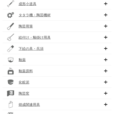
成形小道具
タタラ機・陶芸機材
陶芸用筆
絵付け・釉掛け用具
下絵の具・呉須
釉薬
釉薬原料
化粧泥
陶芸窯
焼成関連用具