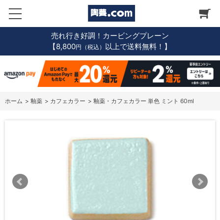
売れ行き好調！カービングプレーン
【8,800
以上で送料無料！】
円（税込）
ホーム
>
釉薬
>
カフェカラー
>
釉薬・カフェカラー 単色 ミント 60ml