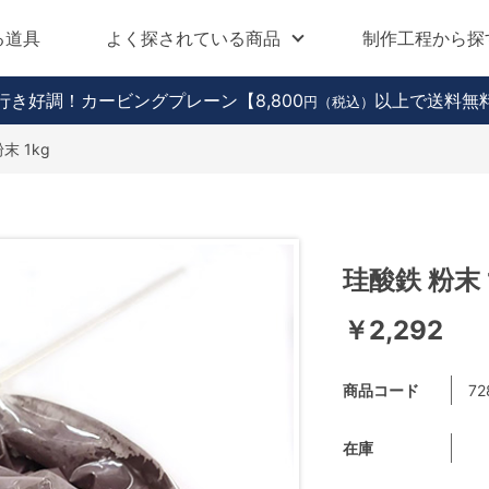
る道具
よく探されている商品
制作工程から探
行き好調！カービングプレーン
【8,800
以上で送料無
円（税込）
末 1kg
珪酸鉄 粉末 
￥2,292
商品コード
72
在庫