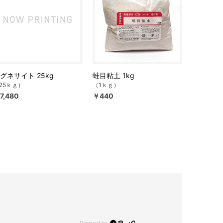
グネサイト 25kg
蛙目粘土 1kg
25ｋｇ）
（1ｋｇ）
7,480
￥440