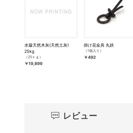
水簸天然木灰(天然土灰)
掛け花金具 丸鉄
（1個入り）
25kg
（25ｋｇ）
￥492
￥19,899
レビュー