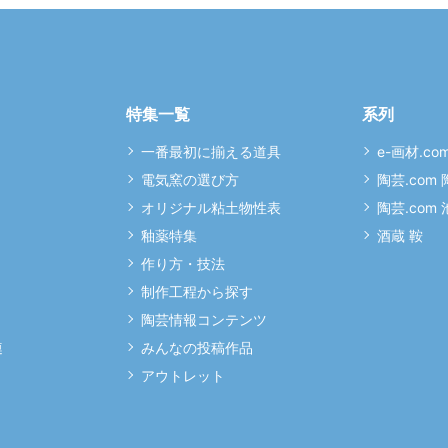
特集一覧
系列
一番最初に揃える道具
e-画材.co
電気窯の選び方
陶芸.com
オリジナル粘土物性表
陶芸.com
釉薬特集
酒蔵 鞍
作り方・技法
制作工程から探す
陶芸情報コンテンツ
連
みんなの投稿作品
アウトレット