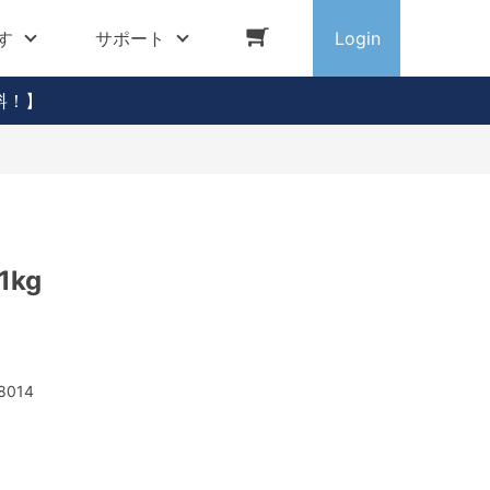
す
サポート
Login
料！】
1kg
8014