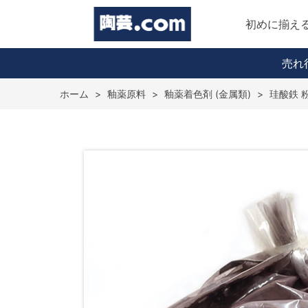
初めに揃え
売れ
ホーム
>
釉薬原料
>
釉薬着色剤 (金属類)
>
珪酸鉄 粉