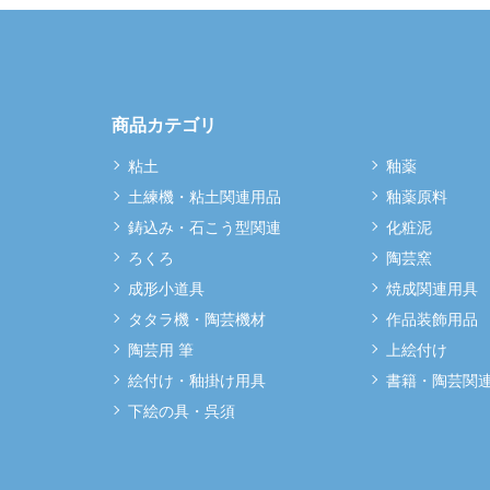
商品カテゴリ
粘土
釉薬
土練機・粘土関連用品
釉薬原料
鋳込み・石こう型関連
化粧泥
ろくろ
陶芸窯
成形小道具
焼成関連用具
タタラ機・陶芸機材
作品装飾用品
陶芸用 筆
上絵付け
絵付け・釉掛け用具
書籍・陶芸関
下絵の具・呉須