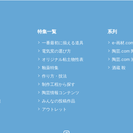
特集一覧
系列
一番最初に揃える道具
e-画材.co
電気窯の選び方
陶芸.com
オリジナル粘土物性表
陶芸.com
釉薬特集
酒蔵 鞍
作り方・技法
制作工程から探す
陶芸情報コンテンツ
連
みんなの投稿作品
アウトレット
Instagram