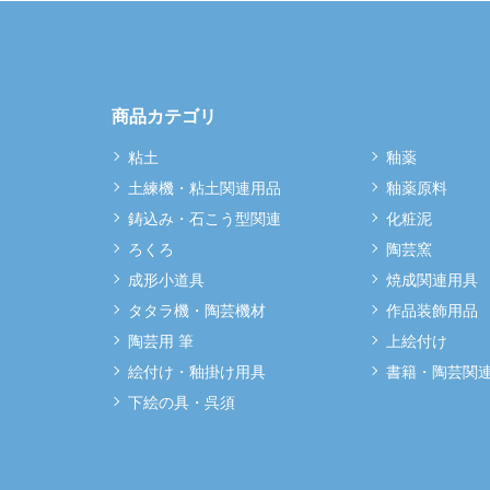
商品カテゴリ
粘土
釉薬
土練機・粘土関連用品
釉薬原料
鋳込み・石こう型関連
化粧泥
ろくろ
陶芸窯
成形小道具
焼成関連用具
タタラ機・陶芸機材
作品装飾用品
陶芸用 筆
上絵付け
絵付け・釉掛け用具
書籍・陶芸関
下絵の具・呉須