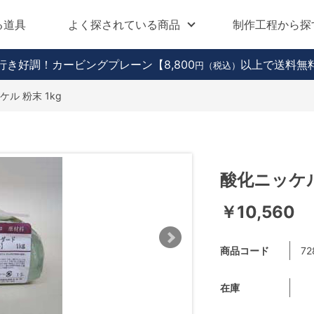
る道具
よく探されている商品
制作工程から探
行き好調！カービングプレーン
【8,800
以上で送料無
円（税込）
ル 粉末 1kg
酸化ニッケル 
￥10,560
商品コード
72
在庫