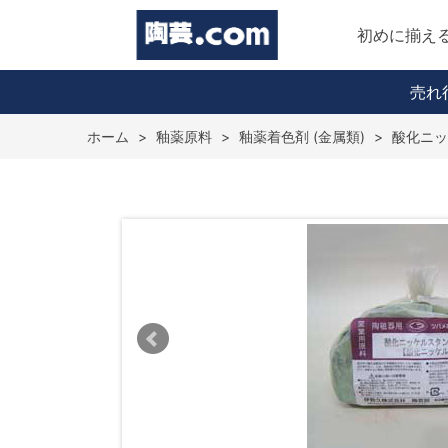
初めに揃え
売れ
ホーム
>
釉薬原料
>
釉薬着色剤 (金属類)
>
酸化ニッケ