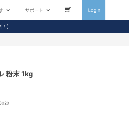
す
サポート
Login
料！】
粉末 1kg
8020