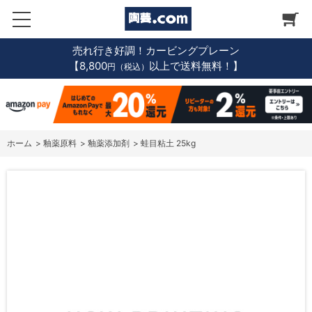
売れ行き好調！カービングプレーン
【8,800
以上で送料無料！】
円（税込）
ホーム
>
釉薬原料
>
釉薬添加剤
>
蛙目粘土 25kg