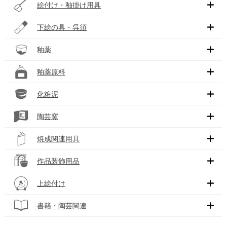
絵付け・釉掛け用具
下絵の具・呉須
釉薬
釉薬原料
化粧泥
陶芸窯
焼成関連用具
作品装飾用品
上絵付け
書籍・陶芸関連