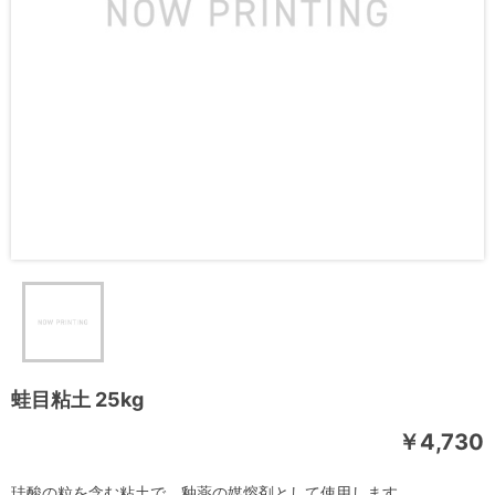
蛙目粘土 25kg
￥4,730
珪酸の粒を含む粘土で、釉薬の媒熔剤として使用します。