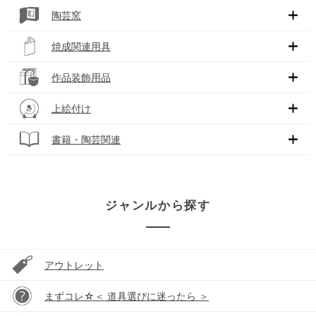
陶芸窯
焼成関連用具
作品装飾用品
上絵付け
書籍・陶芸関連
ジャンルから探す
アウトレット
まずコレ☆＜ 道具選びに迷ったら ＞