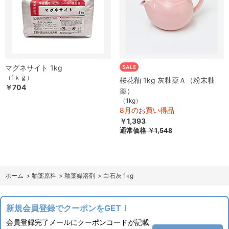
マグネサイト 1kg
（1ｋｇ）
桜花釉 1kg 灰釉薬Ａ（粉末釉
￥704
薬）
（1kg）
8月のお買い得品
￥1,393
通常価格
￥1,548
ホーム
>
釉薬原料
>
釉薬媒溶剤
>
白石灰 1kg
新規会員登録でクーポンをGET！
会員登録完了メールにクーポンコードが記載