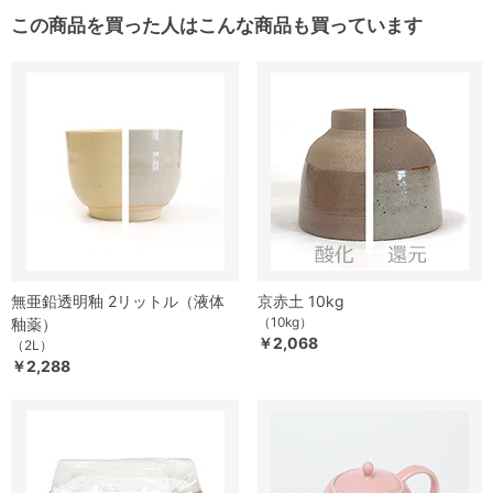
この商品を買った人はこんな商品も買っています
無亜鉛透明釉 2リットル（液体
京赤土 10kg
（10kg）
釉薬）
￥2,068
（2L）
￥2,288