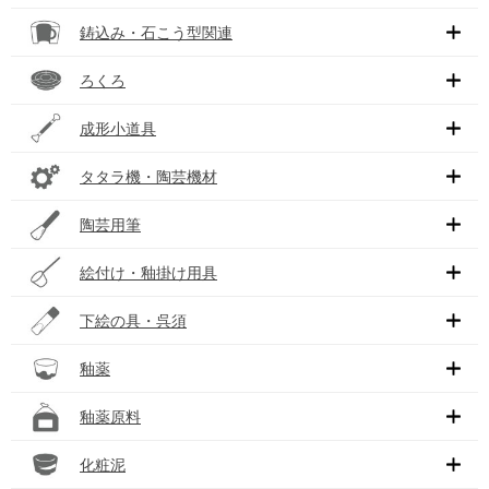
鋳込み・石こう型関連
ろくろ
成形小道具
タタラ機・陶芸機材
陶芸用筆
絵付け・釉掛け用具
下絵の具・呉須
釉薬
釉薬原料
化粧泥