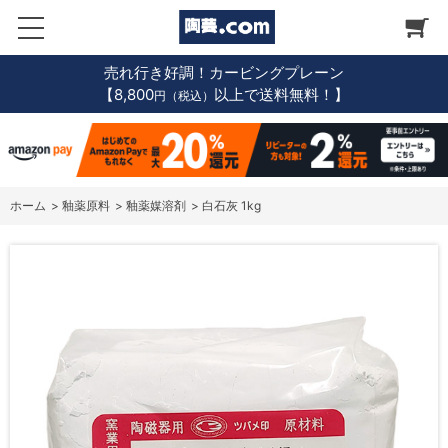
売れ行き好調！カービングプレーン
【8,800
以上で送料無料！】
円（税込）
ホーム
>
釉薬原料
>
釉薬媒溶剤
>
白石灰 1kg