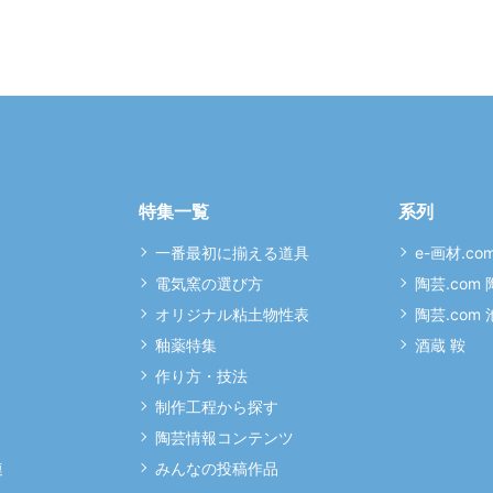
特集一覧
系列
一番最初に揃える道具
e-画材.co
電気窯の選び方
陶芸.com
オリジナル粘土物性表
陶芸.com
釉薬特集
酒蔵 鞍
作り方・技法
制作工程から探す
陶芸情報コンテンツ
連
みんなの投稿作品