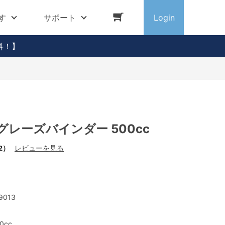
す
サポート
Login
料！】
グレーズバインダー 500cc
2）
レビューを見る
9013
0cc