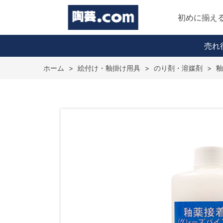
初めに揃え
売れ
ホーム
>
絵付け・釉掛け用具
>
のり剤・溶媒剤
>
釉