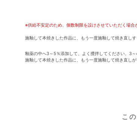
※供給不安定のため、個数制限を設けさせていただく場合
施釉して本焼きした作品に、もう一度施釉して焼き直しす
釉薬の中へ3～5％添加して、よく攪拌してください。3
施釉して本焼きした作品に、もう一度施釉して焼き直しが
こ