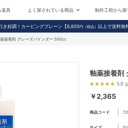
る道具
よく探されている商品
制作工程から探
行き好調！カービングプレーン
【8,800
以上で送料無
円（税込）
薬接着剤 グレーズバインダー 500cc
釉薬接着剤 
5.0
（
￥2,365
商品コード
72
サイズ
50