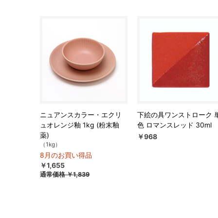
ニュアンスカラー・エクリ
下絵の具ワンストローク 
ュオレンジ釉 1kg (粉末釉
色 ロマンスレッド 30ml
薬)
￥968
（1kg）
8月のお買い得品
￥1,655
通常価格
￥1,839