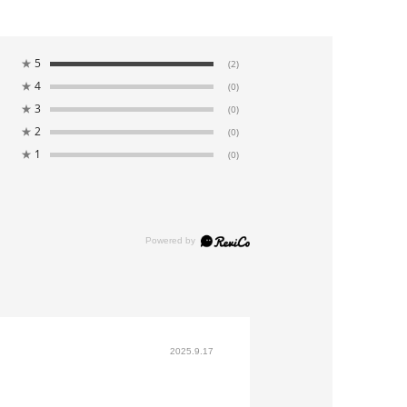
★
5
(2)
★
4
(0)
★
3
(0)
★
2
(0)
★
1
(0)
2025.9.17