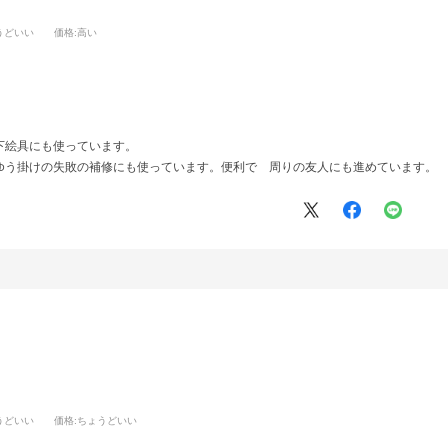
うどいい
価格
:高い
下絵具にも使っています。
ゆう掛けの失敗の補修にも使っています。便利で 周りの友人にも進めています。
うどいい
価格
:ちょうどいい