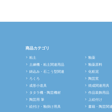
商品カテゴリ
粘土
釉薬
土練機・粘土関連用品
釉薬原料
鋳込み・石こう型関連
化粧泥
ろくろ
陶芸窯
成形小道具
焼成関連用具
タタラ機・陶芸機材
作品装飾用品
陶芸用 筆
上絵付け
絵付け・釉掛け用具
書籍・陶芸関