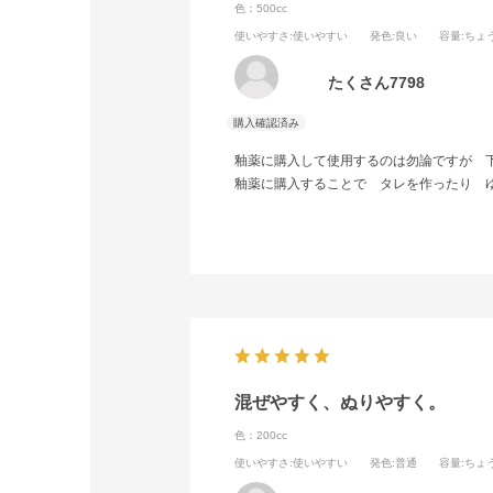
色：500cc
使いやすさ
:使いやすい
発色
:良い
容量
:ちょ
たくさん7798
釉薬に購入して使用するのは勿論ですが 
釉薬に購入することで タレを作ったり 
混ぜやすく、ぬりやすく。
色：200cc
使いやすさ
:使いやすい
発色
:普通
容量
:ちょ