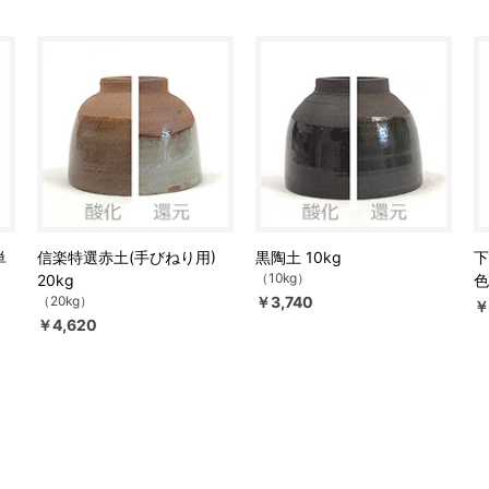
単
信楽特選赤土(手びねり用)
黒陶土 10kg
下
（10kg）
20kg
色
（20kg）
￥3,740
￥
￥4,620