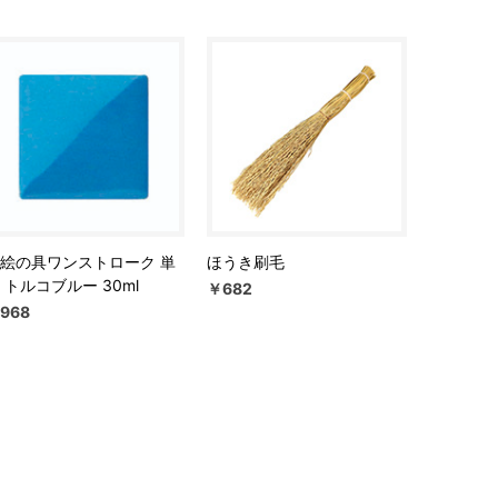
絵の具ワンストローク 単
ほうき刷毛
 トルコブルー 30ml
￥682
968