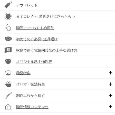
アウトレット
まずコレ☆＜ 道具選びに迷ったら ＞
陶芸.com おすすめ商品
初めての方必見!!道具選び
家庭で使う電気陶芸窯の上手な選び方
オリジナル粘土物性表
釉薬特集
作り方・技法特集
制作工程から探す
陶芸情報コンテンツ