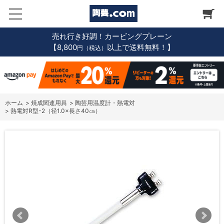
売れ行き好調！カービングプレーン
【8,800
以上で送料無料！】
円（税込）
ホーム
>
焼成関連用具
>
陶芸用温度計・熱電対
>
熱電対R型-2（径1.0×長さ40㎝）