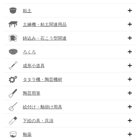
粘土
土練機・粘土関連用品
鋳込み・石こう型関連
ろくろ
成形小道具
タタラ機・陶芸機材
陶芸用筆
絵付け・釉掛け用具
下絵の具・呉須
釉薬