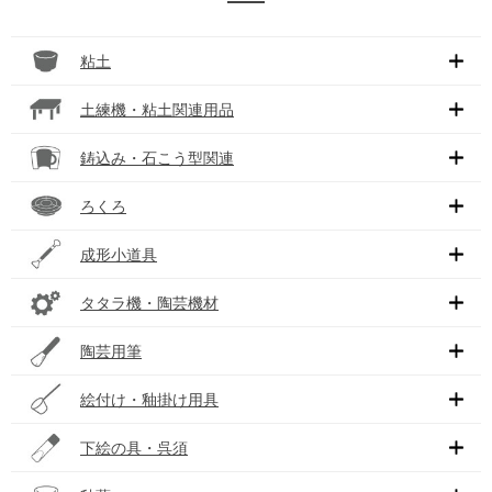
粘土
土練機・粘土関連用品
鋳込み・石こう型関連
ろくろ
成形小道具
タタラ機・陶芸機材
陶芸用筆
絵付け・釉掛け用具
下絵の具・呉須