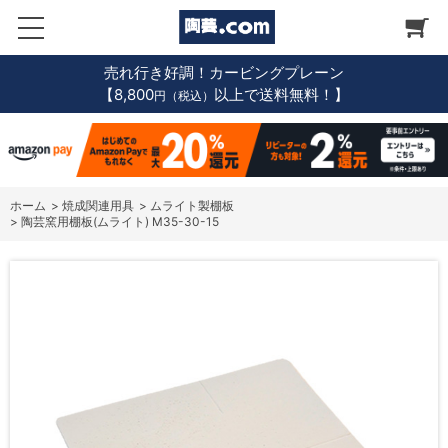
売れ行き好調！カービングプレーン
【8,800
以上で送料無料！】
円（税込）
ホーム
>
焼成関連用具
>
ムライト製棚板
>
陶芸窯用棚板(ムライト) M35-30-15