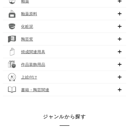
釉薬
釉薬原料
化粧泥
陶芸窯
焼成関連用具
作品装飾用品
上絵付け
書籍・陶芸関連
ジャンルから探す