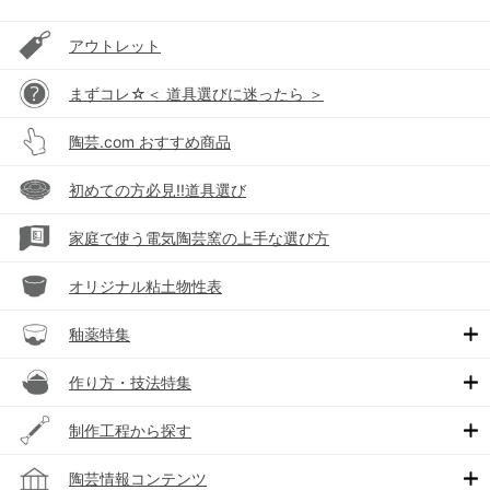
アウトレット
まずコレ☆＜ 道具選びに迷ったら ＞
陶芸.com おすすめ商品
初めての方必見!!道具選び
家庭で使う電気陶芸窯の上手な選び方
オリジナル粘土物性表
釉薬特集
作り方・技法特集
制作工程から探す
陶芸情報コンテンツ