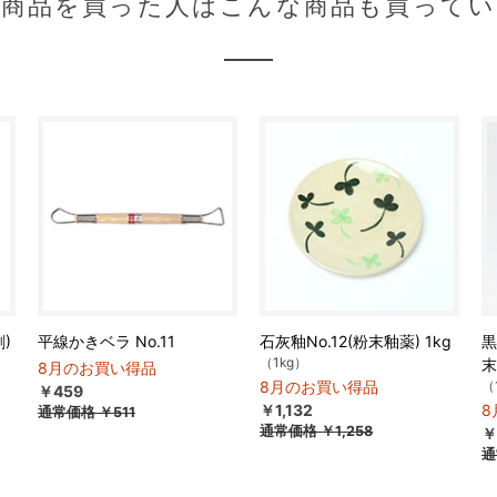
の商品を買った人はこんな商品も買ってい
)
平線かきベラ No.11
石灰釉No.12(粉末釉薬) 1kg
黒
（1kg）
末
8月のお買い得品
8月のお買い得品
（
￥459
￥1,132
8
通常価格
￥511
通常価格
￥1,258
￥
通