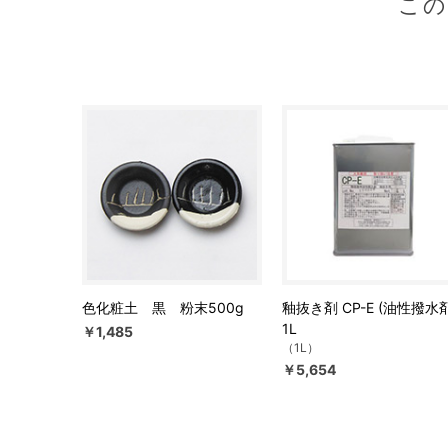
こ
色化粧土 黒 粉末500g
釉抜き剤 CP-E (油性撥水剤
1L
￥1,485
（1L）
￥5,654