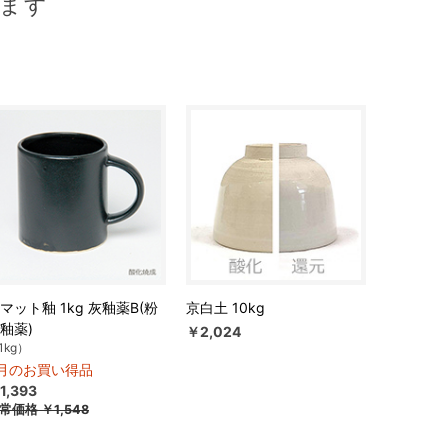
ます
マット釉 1kg 灰釉薬B(粉
京白土 10kg
釉薬)
￥2,024
1kg）
月のお買い得品
1,393
常価格
￥1,548