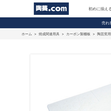
初めに揃え
売れ
ホーム
>
焼成関連用具
>
カーボン製棚板
>
陶芸窯用棚