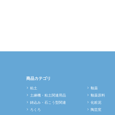
商品カテゴリ
粘土
釉薬
土練機・粘土関連用品
釉薬原料
鋳込み・石こう型関連
化粧泥
ろくろ
陶芸窯