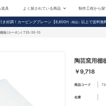
る道具
よく探されている商品
制作工程から探
行き好調！カービングプレーン
【8,800
以上で送料無
円（税込）
板(カーボン) T35-35-10
陶芸窯用棚板(
￥9,718
商品コード
73
在庫