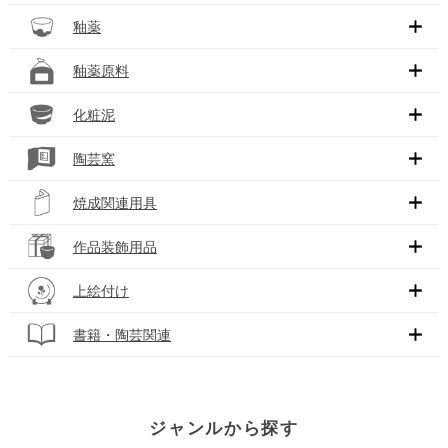
釉薬
釉薬原料
化粧泥
陶芸窯
焼成関連用具
作品装飾用品
上絵付け
書籍・陶芸関連
ジャンルから探す