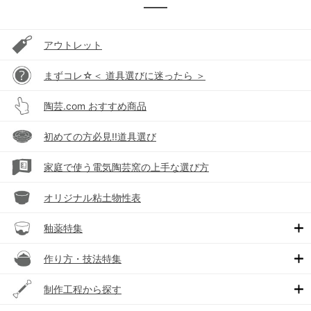
アウトレット
まずコレ☆＜ 道具選びに迷ったら ＞
陶芸.com おすすめ商品
初めての方必見!!道具選び
家庭で使う電気陶芸窯の上手な選び方
オリジナル粘土物性表
釉薬特集
作り方・技法特集
制作工程から探す