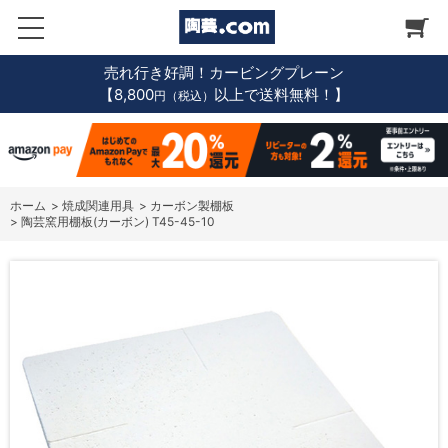
売れ行き好調！カービングプレーン
【8,800
以上で送料無料！】
円（税込）
ホーム
>
焼成関連用具
>
カーボン製棚板
>
陶芸窯用棚板(カーボン) T45-45-10