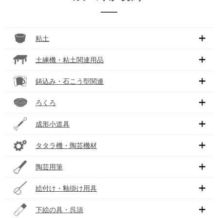
粘土
土練機・粘土関連用品
鋳込み・石こう型関連
ろくろ
成形小道具
タタラ機・陶芸機材
陶芸用筆
絵付け・釉掛け用具
下絵の具・呉須