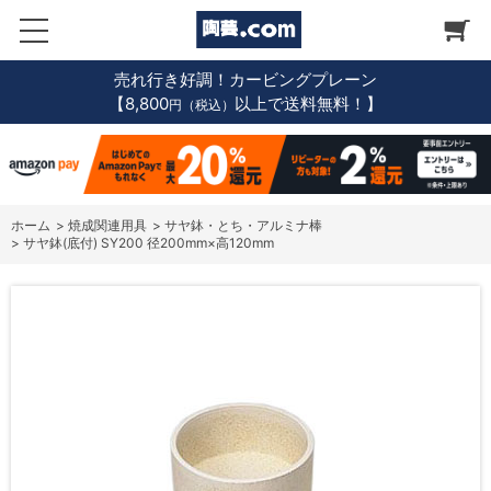
売れ行き好調！カービングプレーン
【8,800
以上で送料無料！】
円（税込）
ホーム
>
焼成関連用具
>
サヤ鉢・とち・アルミナ棒
>
サヤ鉢(底付) SY200 径200mm×高120mm