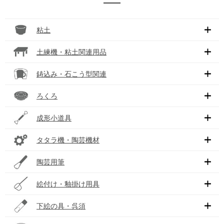
粘土
土練機・粘土関連用品
鋳込み・石こう型関連
ろくろ
成形小道具
タタラ機・陶芸機材
陶芸用筆
絵付け・釉掛け用具
下絵の具・呉須