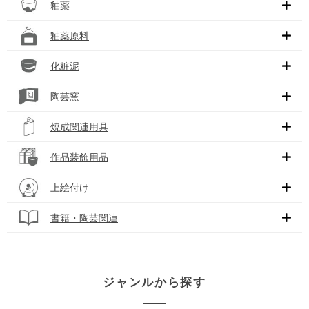
釉薬
釉薬原料
化粧泥
陶芸窯
焼成関連用具
作品装飾用品
上絵付け
書籍・陶芸関連
ジャンルから探す