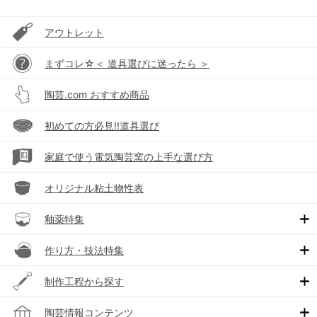
アウトレット
まずコレ☆＜ 道具選びに迷ったら ＞
陶芸.com おすすめ商品
初めての方必見!!道具選び
家庭で使う電気陶芸窯の上手な選び方
オリジナル粘土物性表
釉薬特集
作り方・技法特集
制作工程から探す
陶芸情報コンテンツ