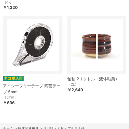
（小）
￥1,320
飴釉 2リットル（液体釉薬）
（2L）
アイシーフリーテープ 陶芸テー
￥2,640
プ 5mm
（5mm）
￥696
ホーム
>
焼成関連用具
>
サヤ鉢・とち・アルミナ棒