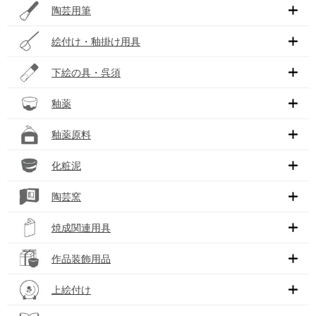
陶芸用筆
絵付け・釉掛け用具
下絵の具・呉須
釉薬
釉薬原料
化粧泥
陶芸窯
焼成関連用具
作品装飾用品
上絵付け