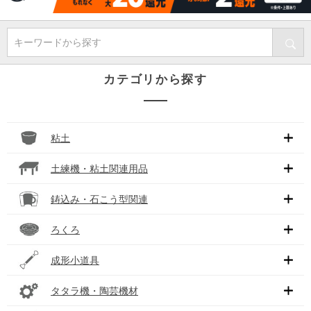
キーワードから探す
カテゴリから探す
粘土
土練機・粘土関連用品
鋳込み・石こう型関連
ろくろ
成形小道具
タタラ機・陶芸機材