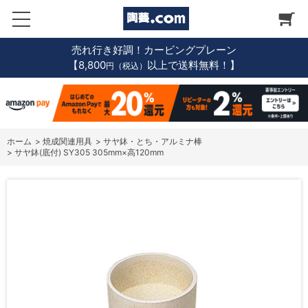
売れ行き好調！カービングプレーン
【8,800
以上で送料無料！】
円（税込）
ホーム
>
焼成関連用具
>
サヤ鉢・とち・アルミナ棒
>
サヤ鉢(底付) SY305 305mm×高120mm