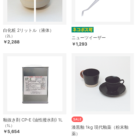
白化粧 2リットル（液体）
（2L）
ニューツイーザー
￥2,288
￥1,293
釉抜き剤 CP-E (油性撥水剤) 1L
（1L）
漆黒釉 1kg 現代釉薬（粉末釉
￥5,654
薬）