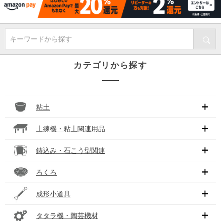
キーワードから探す
カテゴリから探す
粘土
土練機・粘土関連用品
鋳込み・石こう型関連
ろくろ
成形小道具
タタラ機・陶芸機材