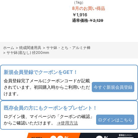
（1kg）
8月のお買い得品
￥1,916
通常価格
￥2,129
ホーム
>
焼成関連用具
>
サヤ鉢・とち・アルミナ棒
>
サヤ鉢(底なし) 径200mm
新規会員登録でクーポンをGET！
会員登録完了メールにクーポンコードが記載
されています。初回購入時からご利用いただ
今すぐ新規会員登録
けます。
既存会員の方にもクーポンをプレゼント！
ログイン後、マイページの「クーポンの確認」
ログインはこちら
からご確認いただけます。
→使用方法