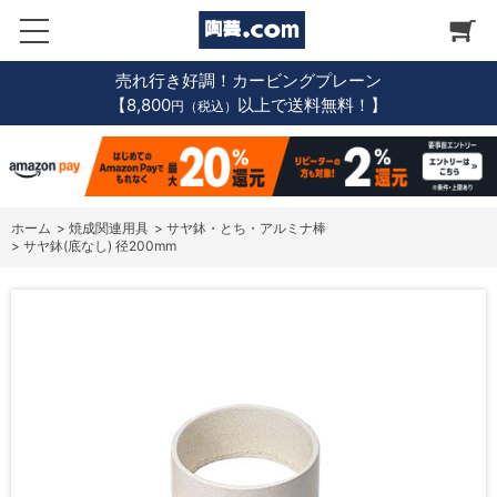
売れ行き好調！カービングプレーン
【8,800
以上で送料無料！】
円（税込）
ホーム
>
焼成関連用具
>
サヤ鉢・とち・アルミナ棒
>
サヤ鉢(底なし) 径200mm