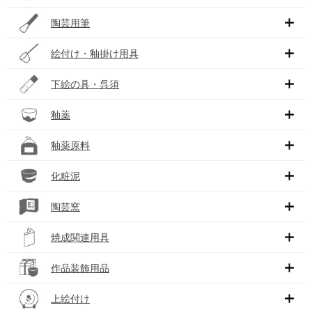
陶芸用筆
絵付け・釉掛け用具
下絵の具・呉須
釉薬
釉薬原料
化粧泥
陶芸窯
焼成関連用具
作品装飾用品
上絵付け