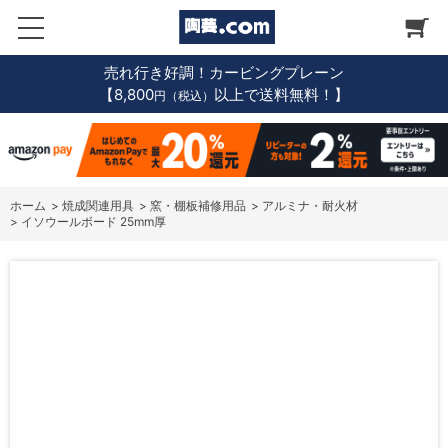
売れ行き好調！カービングプレーン
【8,800
以上で送料無料！】
円（税込）
ホーム
>
焼成関連用具
>
窯・棚板補修用品
>
アルミナ・耐火材
>
イソウールボード 25mm厚