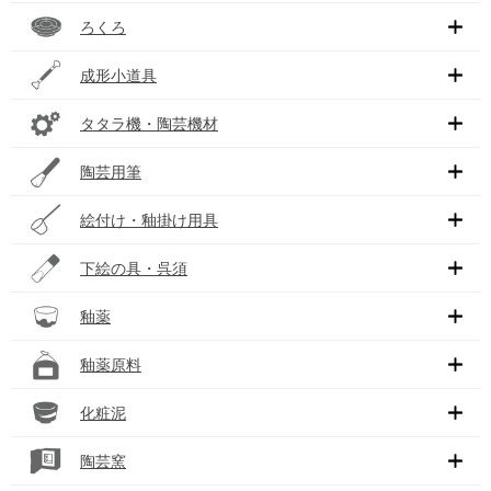
ろくろ
成形小道具
タタラ機・陶芸機材
陶芸用筆
絵付け・釉掛け用具
下絵の具・呉須
釉薬
釉薬原料
化粧泥
陶芸窯