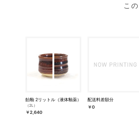
こ
飴釉 2リットル（液体釉薬）
配送料差額分
（2L）
￥0
￥2,640