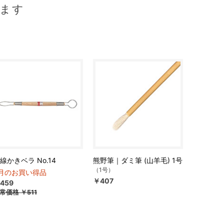
ます
線かきベラ No.14
熊野筆｜ダミ筆 (山羊毛) 1号
（1号）
月のお買い得品
￥407
459
常価格
￥511