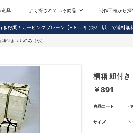
る道具
よく探されている商品
制作工程から探
行き好調！カービングプレーン
【8,800
以上で送料無
円（税込）
箱 紐付き ぐいのみ（小）
桐箱 紐付き
￥891
商品コード
74
サイズ
内寸