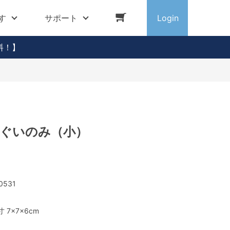
す
サポート
Login
料！】
 ぐいのみ（小）
0531
 7×7×6cm