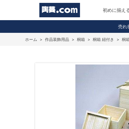
初めに揃え
売れ
ホーム
>
作品装飾用品
>
桐箱
>
桐箱 紐付き
>
桐