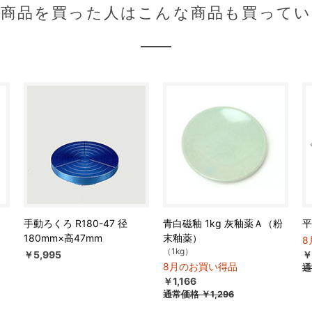
の商品を買った人はこんな商品も買ってい
手動ろくろ R180-47 径
青白磁釉 1kg 灰釉薬Ａ（粉
平
180mm×高47mm
末釉薬）
8
（1kg）
￥5,995
￥
8月のお買い得品
通
￥1,166
通常価格
￥1,296