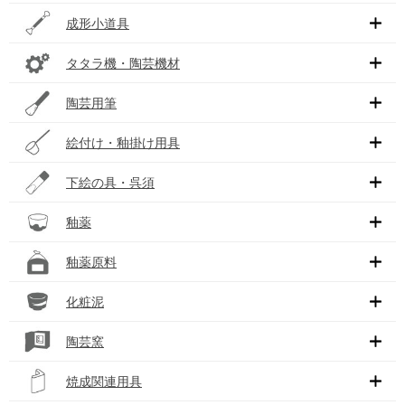
成形小道具
タタラ機・陶芸機材
陶芸用筆
絵付け・釉掛け用具
下絵の具・呉須
釉薬
釉薬原料
化粧泥
陶芸窯
焼成関連用具