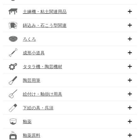
土練機・粘土関連用品
鋳込み・石こう型関連
ろくろ
成形小道具
タタラ機・陶芸機材
陶芸用筆
絵付け・釉掛け用具
下絵の具・呉須
釉薬
釉薬原料