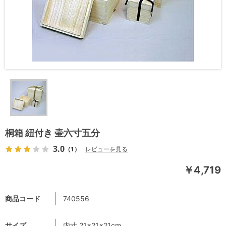
桐箱 紐付き 壷六寸五分
3.0
（1）
レビューを見る
￥4,719
商品コード
740556
サイズ
内寸 21×21×21cm