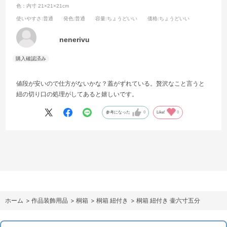
色：内寸 21×21×21cm
使いやすさ
:普通
発色
:普通
容量
:ちょうどいい
価格
:ちょうどいい
nenerivu
値段が安いので仕方がないかな？蓋がずれている。贅沢なこと言うと
紐の切り口の処理がしてあると嬉しいです。
参考になった
0
Like!
0
ホーム
>
作品装飾用品
>
桐箱
>
桐箱 紐付き
>
桐箱 紐付き 壷六寸五分