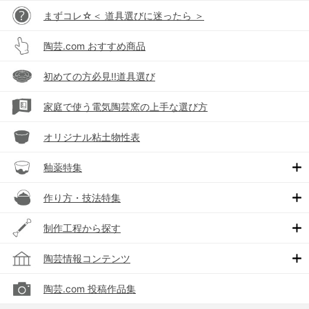
まずコレ☆＜ 道具選びに迷ったら ＞
陶芸.com おすすめ商品
初めての方必見!!道具選び
家庭で使う電気陶芸窯の上手な選び方
オリジナル粘土物性表
釉薬特集
作り方・技法特集
制作工程から探す
陶芸情報コンテンツ
陶芸.com 投稿作品集