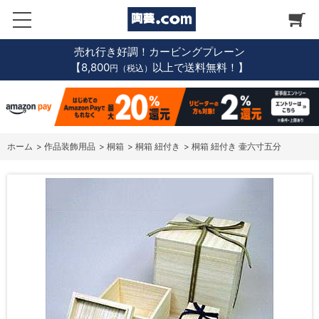
売れ行き好調！カービングプレーン
【8,800
以上で送料無料！】
円（税込）
ホーム
>
作品装飾用品
>
桐箱
>
桐箱 紐付き
>
桐箱 紐付き 壷六寸五分