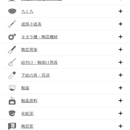
ろくろ
成形小道具
タタラ機・陶芸機材
陶芸用筆
絵付け・釉掛け用具
下絵の具・呉須
釉薬
釉薬原料
化粧泥
陶芸窯