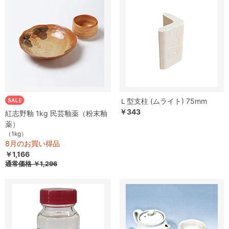
Ｌ型支柱 (ムライト) 75mm
￥343
紅志野釉 1kg 民芸釉薬（粉末釉
薬）
（1kg）
8月のお買い得品
￥1,166
通常価格
￥1,296