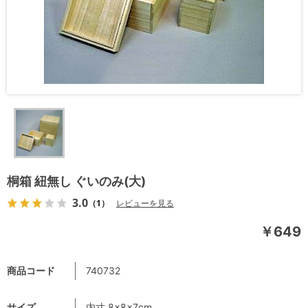
桐箱 紐無し ぐいのみ(大)
3.0
（1）
レビューを見る
￥649
商品コード
740732
サイズ
内寸 8×8×7cm