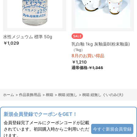
水性メジュウム 標準 50g
￥1,029
乳白釉 1kg 灰釉薬B(粉末釉薬)
（1kg）
8月のお買い得品
￥1,210
通常価格
￥1,345
ホーム
>
作品装飾用品
>
桐箱
>
桐箱 紐無し
>
桐箱 紐無し ぐいのみ(大)
新規会員登録でクーポンをGET！
会員登録完了メールにクーポンコードが記載
されています。初回購入時からご利用いただ
今すぐ新規会員登録
けます。