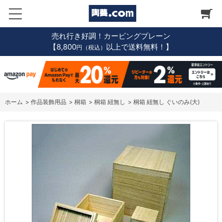
売れ行き好調！カービングプレーン
【8,800
以上で送料無料！】
円（税込）
ホーム
>
作品装飾用品
>
桐箱
>
桐箱 紐無し
>
桐箱 紐無し ぐいのみ(大)