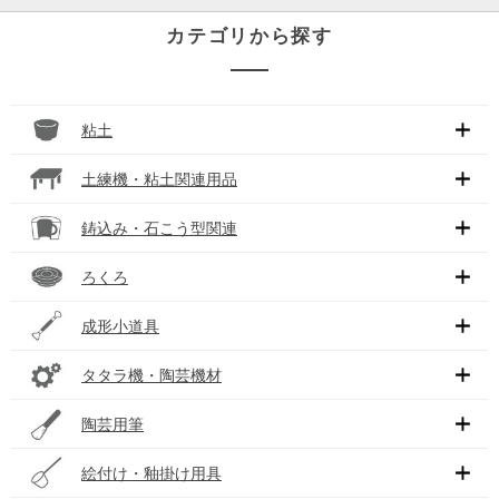
カテゴリから探す
粘土
土練機・粘土関連用品
鋳込み・石こう型関連
ろくろ
成形小道具
タタラ機・陶芸機材
陶芸用筆
絵付け・釉掛け用具