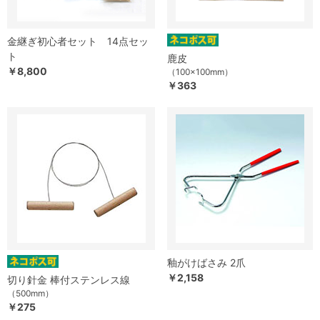
金継ぎ初心者セット 14点セッ
ト
鹿皮
￥8,800
（100×100mm）
￥363
釉がけばさみ 2爪
￥2,158
切り針金 棒付ステンレス線
（500mm）
￥275