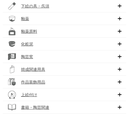
下絵の具・呉須
釉薬
釉薬原料
化粧泥
陶芸窯
焼成関連用具
作品装飾用品
上絵付け
書籍・陶芸関連