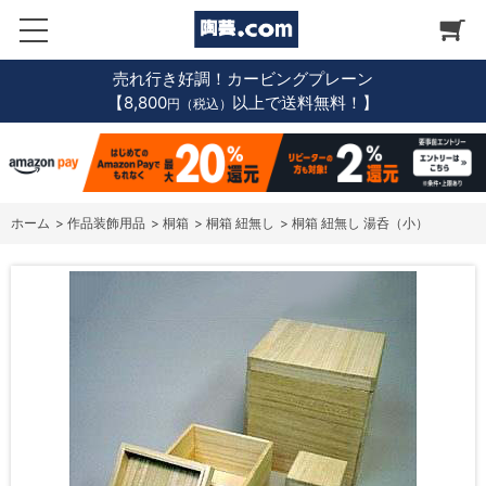
売れ行き好調！カービングプレーン
【8,800
以上で送料無料！】
円（税込）
ホーム
>
作品装飾用品
>
桐箱
>
桐箱 紐無し
>
桐箱 紐無し 湯呑（小）