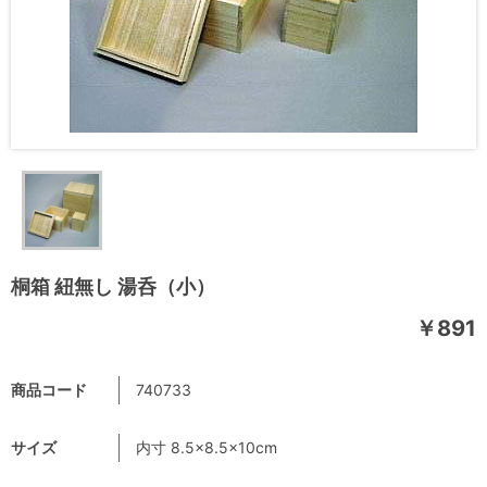
桐箱 紐無し 湯呑（小）
￥891
商品コード
740733
サイズ
内寸 8.5×8.5×10cm