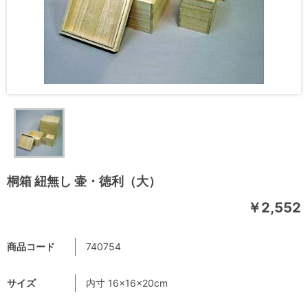
桐箱 紐無し 壷・徳利（大）
￥2,552
商品コード
740754
サイズ
内寸 16×16×20cm