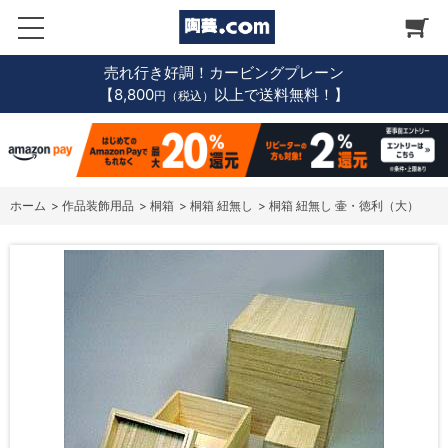
売れ行き好調！カービングプレーン
【8,800
以上で送料無料！】
円（税込）
ホーム
>
作品装飾用品
>
桐箱
>
桐箱 紐無し
>
桐箱 紐無し 壷・徳利（大）