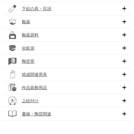
下絵の具・呉須
釉薬
釉薬原料
化粧泥
陶芸窯
焼成関連用具
作品装飾用品
上絵付け
書籍・陶芸関連