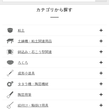
カテゴリから探す
粘土
土練機・粘土関連用品
鋳込み・石こう型関連
ろくろ
成形小道具
タタラ機・陶芸機材
陶芸用筆
絵付け・釉掛け用具