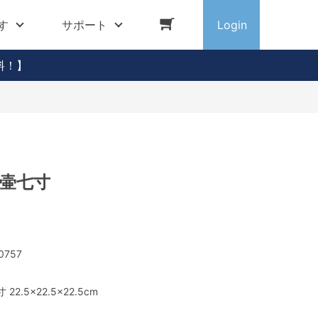
す
サポート
Login
料！】
 壷七寸
0757
 22.5×22.5×22.5cm