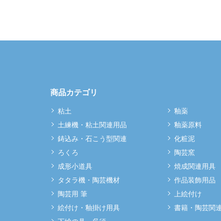
商品カテゴリ
粘土
釉薬
土練機・粘土関連用品
釉薬原料
鋳込み・石こう型関連
化粧泥
ろくろ
陶芸窯
成形小道具
焼成関連用具
タタラ機・陶芸機材
作品装飾用品
陶芸用 筆
上絵付け
絵付け・釉掛け用具
書籍・陶芸関