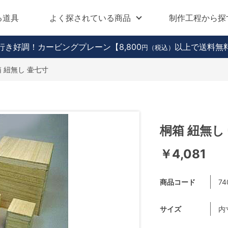
る道具
よく探されている商品
制作工程から探
行き好調！カービングプレーン
【8,800
以上で送料無
円（税込）
 紐無し 壷七寸
桐箱 紐無し
￥4,081
商品コード
74
サイズ
内寸