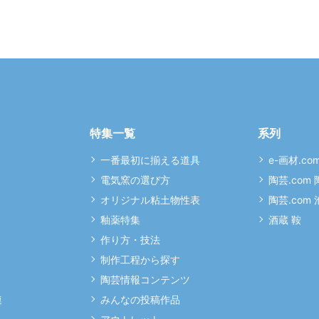
特集一覧
系列
一番最初に揃える道具
e-画材.co
電気窯の選び方
陶芸.com
オリジナル粘土物性表
陶芸.com
釉薬特集
酒蔵 鞍
作り方・技法
制作工程から探す
陶芸情報コンテンツ
連
みんなの投稿作品