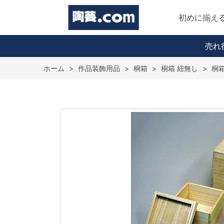
初めに揃え
売れ
ホーム
>
作品装飾用品
>
桐箱
>
桐箱 紐無し
>
桐箱