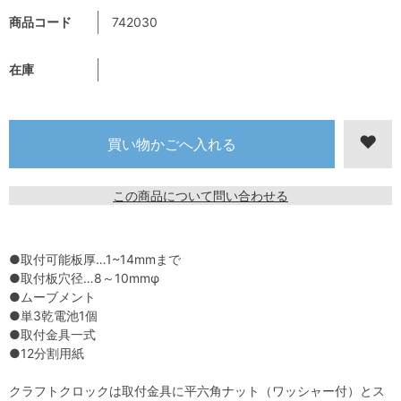
商品コード
742030
在庫
この商品について問い合わせる
●取付可能板厚…1~14mmまで
●取付板穴径…8～10mmφ
●ムーブメント
●単3乾電池1個
●取付金具一式
●12分割用紙
クラフトクロックは取付金具に平六角ナット（ワッシャー付）とス