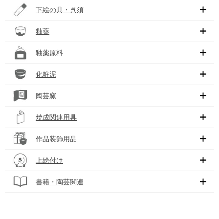
下絵の具・呉須
釉薬
釉薬原料
化粧泥
陶芸窯
焼成関連用具
作品装飾用品
上絵付け
書籍・陶芸関連