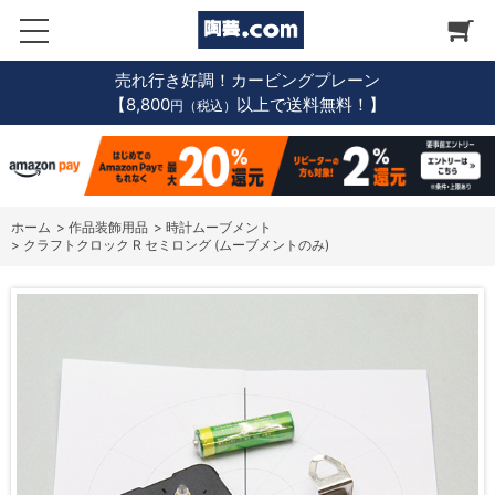
売れ行き好調！カービングプレーン
【8,800
以上で送料無料！】
円（税込）
ホーム
>
作品装飾用品
>
時計ムーブメント
>
クラフトクロック R セミロング (ムーブメントのみ)