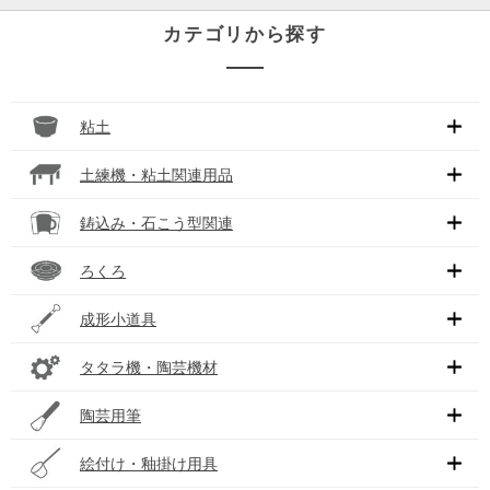
カテゴリから探す
粘土
土練機・粘土関連用品
鋳込み・石こう型関連
ろくろ
成形小道具
タタラ機・陶芸機材
陶芸用筆
絵付け・釉掛け用具