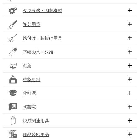
タタラ機・陶芸機材
陶芸用筆
絵付け・釉掛け用具
下絵の具・呉須
釉薬
釉薬原料
化粧泥
陶芸窯
焼成関連用具
作品装飾用品