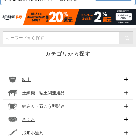
キーワードから探す
カテゴリから探す
粘土
土練機・粘土関連用品
鋳込み・石こう型関連
ろくろ
成形小道具