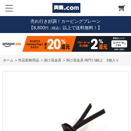
売れ行き好調！カービングプレーン
【8,800
以上で送料無料！】
円（税込）
ホーム
>
作品装飾用品
>
掛け花金具
>
掛け花金具 楕円1.5銅上 5個入り