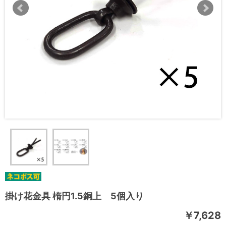
掛け花金具 楕円1.5銅上 5個入り
￥7,628