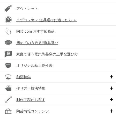
アウトレット
まずコレ☆＜ 道具選びに迷ったら ＞
陶芸.com おすすめ商品
初めての方必見!!道具選び
家庭で使う電気陶芸窯の上手な選び方
オリジナル粘土物性表
釉薬特集
作り方・技法特集
制作工程から探す
陶芸情報コンテンツ