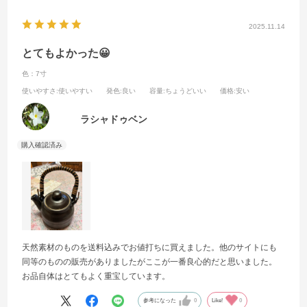
2025.11.14
とてもよかった😀
色：7寸
使いやすさ
:使いやすい
発色
:良い
容量
:ちょうどいい
価格
:安い
ラシャドゥベン
天然素材のものを送料込みでお値打ちに買えました。他のサイトにも
同等のものの販売がありましたがここが一番良心的だと思いました。
お品自体はとてもよく重宝しています。
参考になった
0
Like!
0