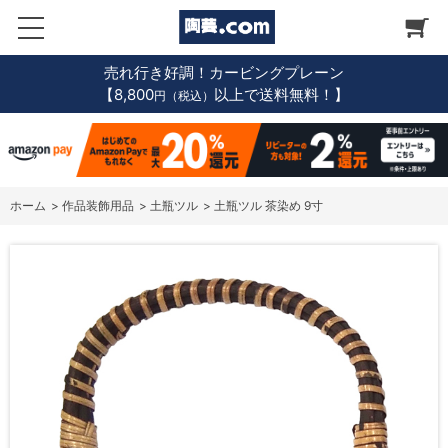
売れ行き好調！カービングプレーン
【8,800
以上で送料無料！】
円（税込）
ホーム
>
作品装飾用品
>
土瓶ツル
>
土瓶ツル 茶染め 9寸