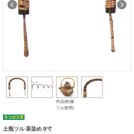
作品例(籐
ツル使用)
土瓶ツル 茶染め 9寸