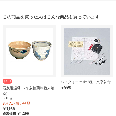
この商品を買った人はこんな商品も買っています
ハイクォーツ 針2種・文字符付
￥990
石灰透過釉 1kg 灰釉薬B(粉末釉
薬)
（1kg）
8月のお買い得品
￥1,166
通常価格
￥1,296