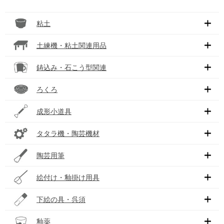
粘土
土練機・粘土関連用品
鋳込み・石こう型関連
ろくろ
成形小道具
タタラ機・陶芸機材
陶芸用筆
絵付け・釉掛け用具
下絵の具・呉須
釉薬