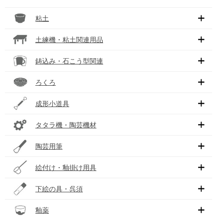
粘土
土練機・粘土関連用品
鋳込み・石こう型関連
ろくろ
成形小道具
タタラ機・陶芸機材
陶芸用筆
絵付け・釉掛け用具
下絵の具・呉須
釉薬