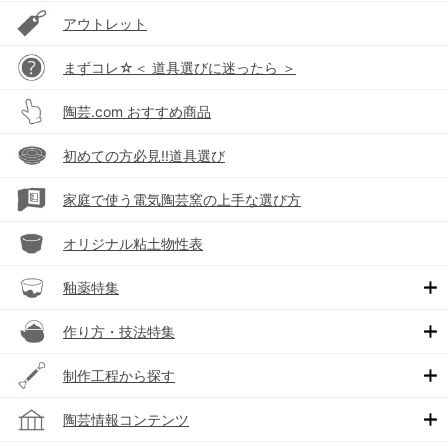
アウトレット
まずコレ☆＜ 道具選びに迷ったら ＞
陶芸.com おすすめ商品
初めての方必見!!道具選び
家庭で使う電気陶芸窯の上手な選び方
オリジナル粘土物性表
釉薬特集
作り方・技法特集
制作工程から探す
陶芸情報コンテンツ