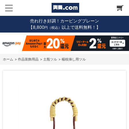
売れ行き好調！カービングプレーン
【8,800
以上で送料無料！】
円（税込）
ホーム
>
作品装飾用品
>
土瓶ツル
>
楊枝挿し用ツル