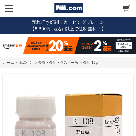
売れ行き好調！カービングプレーン
【8,800
以上で送料無料！】
円（税込）
ホーム
>
上絵付け
>
金液・金油・ラスター液
>
金油 10g