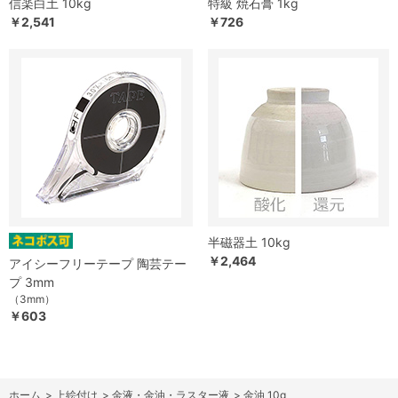
信楽白土 10kg
特級 焼石膏 1kg
￥2,541
￥726
半磁器土 10kg
￥2,464
アイシーフリーテープ 陶芸テー
プ 3mm
（3mm）
￥603
ホーム
>
上絵付け
>
金液・金油・ラスター液
>
金油 10g