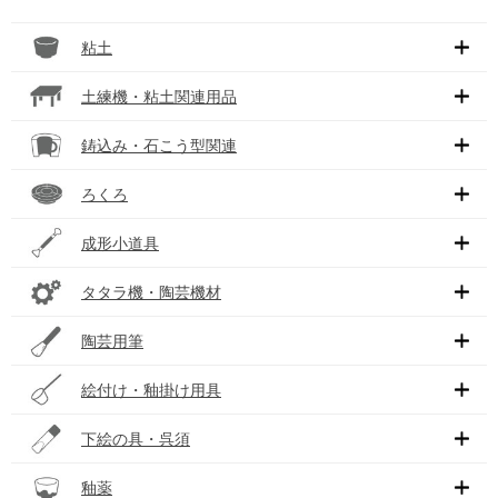
粘土
土練機・粘土関連用品
鋳込み・石こう型関連
ろくろ
成形小道具
タタラ機・陶芸機材
陶芸用筆
絵付け・釉掛け用具
下絵の具・呉須
釉薬