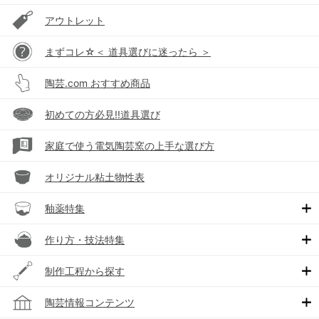
アウトレット
まずコレ☆＜ 道具選びに迷ったら ＞
陶芸.com おすすめ商品
初めての方必見!!道具選び
家庭で使う電気陶芸窯の上手な選び方
オリジナル粘土物性表
釉薬特集
作り方・技法特集
制作工程から探す
陶芸情報コンテンツ