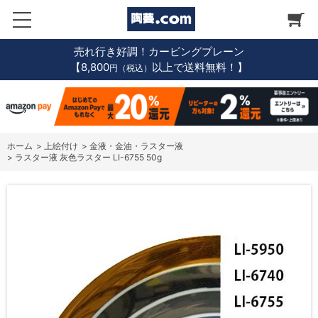
売れ行き好調！カービングプレーン
【8,800
以上で送料無料！】
円（税込）
ホーム
>
上絵付け
>
金液・金油・ラスター液
>
ラスター液 灰色ラスター LI-6755 50g