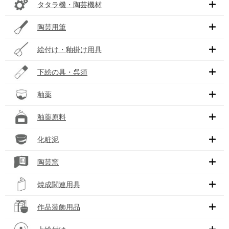
タタラ機・陶芸機材
陶芸用筆
絵付け・釉掛け用具
下絵の具・呉須
釉薬
釉薬原料
化粧泥
陶芸窯
焼成関連用具
作品装飾用品