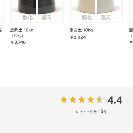
線
黒陶土 10kg
京白土 10kg
鹿
（10kg）
（
￥2,024
￥3,740
￥
4.4
5
レビュー件数：
件