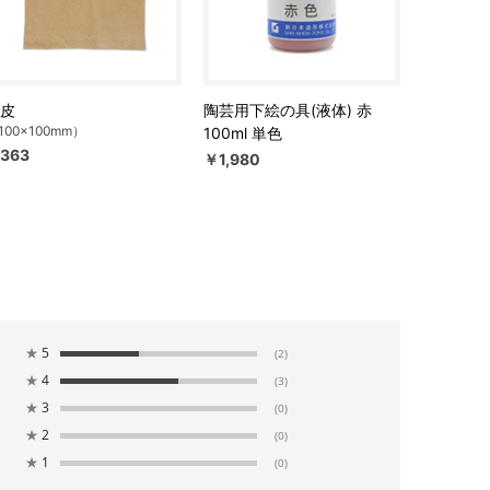
皮
陶芸用下絵の具(液体) 赤
100×100mm）
100ml 単色
363
￥1,980
★
5
(2)
★
4
(3)
★
3
(0)
★
2
(0)
★
1
(0)