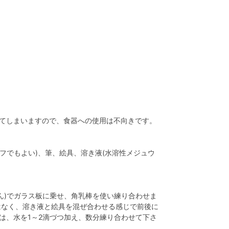
てしまいますので、食器への使用は不向きです。
イフでもよい)、筆、絵具、溶き液(水溶性メジュウ
ん)でガラス板に乗せ、角乳棒を使い練り合わせま
はなく、溶き液と絵具を混ぜ合わせる感じで前後に
は、水を1～2滴づつ加え、数分練り合わせて下さ