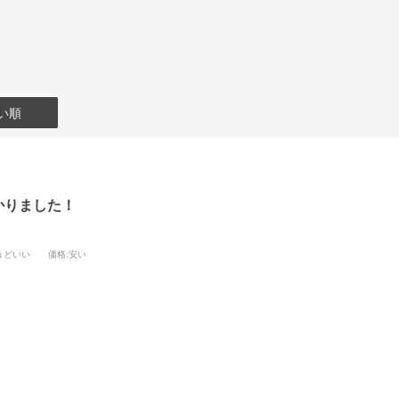
い順
かりました！
うどいい
価格
:安い