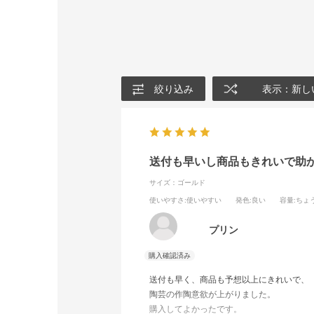
絞り込み
表示：新し
送付も早いし商品もきれいで助
サイズ：ゴールド
使いやすさ
:使いやすい
発色
:良い
容量
:ちょ
プリン
送付も早く、商品も予想以上にきれいで、
陶芸の作陶意欲が上がりました。
購入してよかったです。