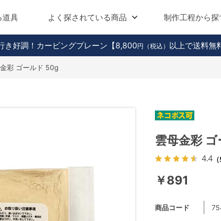
る道具
よく探されている商品
制作工程から探
行き好調！カービングプレーン
【8,800
以上で送料無
円（税込）
金彩 ゴールド 50g
雲母金彩 ゴ
4.4
（
￥891
商品コード
75