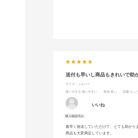
これからもがんばって作品を作ろうと思い
今後ともよろしくお願いいたします。
送付も早いし商品もきれいで助
サイズ：シルバー
使いやすさ
:使いやすい
発色
:良い
容量
:ちょ
いいね
素早く発送していただけて、とても助かり
商品も大変満足しています。