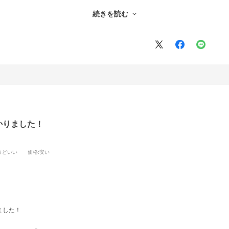
続きを読む
ます。
かりました！
うどいい
価格
:安い
ました！