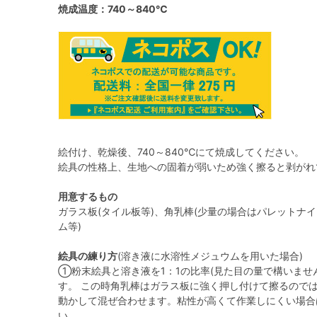
焼成温度：740～840℃
絵付け、乾燥後、740～840℃にて焼成してください。
絵具の性格上、生地への固着が弱いため強く擦ると剥がれ
用意するもの
ガラス板(タイル板等)、角乳棒(少量の場合はパレットナ
ム等)
絵具の練り方
(溶き液に水溶性メジュウムを用いた場合)
①粉末絵具と溶き液を1：1の比率(見た目の量で構いませ
す。 この時角乳棒はガラス板に強く押し付けて擦るので
動かして混ぜ合わせます。粘性が高くて作業しにくい場合
い。