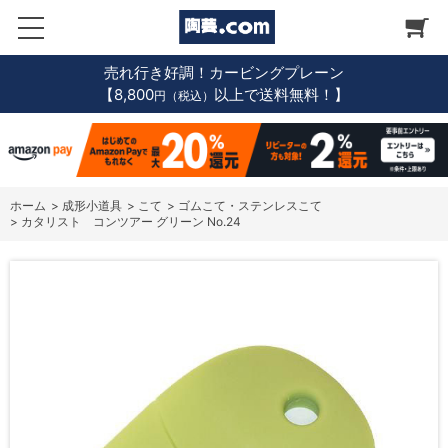
売れ行き好調！カービングプレーン
【8,800
以上で送料無料！】
円（税込）
ホーム
>
成形小道具
>
こて
>
ゴムこて・ステンレスこて
>
カタリスト コンツアー グリーン No.24