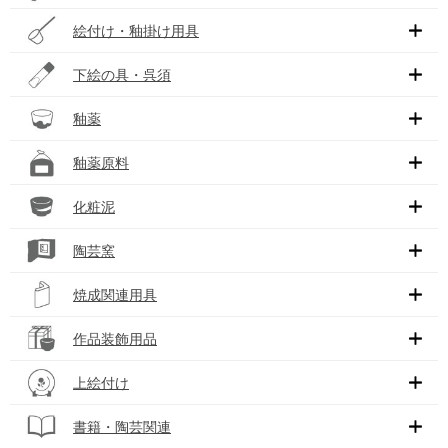
絵付け・釉掛け用具
下絵の具・呉須
釉薬
釉薬原料
化粧泥
陶芸窯
焼成関連用具
作品装飾用品
上絵付け
書籍・陶芸関連