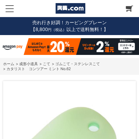
売れ行き好調！カービングプレーン
【8,800
以上で送料無料！】
円（税込）
ホーム
>
成形小道具
>
こて
>
ゴムこて・ステンレスこて
>
カタリスト コンツアー ミント No.62