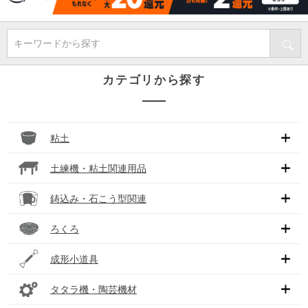
キーワードから探す
カテゴリから探す
粘土
土練機・粘土関連用品
鋳込み・石こう型関連
ろくろ
成形小道具
タタラ機・陶芸機材