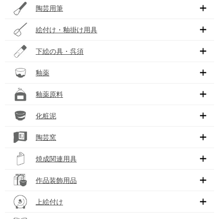
陶芸用筆
絵付け・釉掛け用具
下絵の具・呉須
釉薬
釉薬原料
化粧泥
陶芸窯
焼成関連用具
作品装飾用品
上絵付け