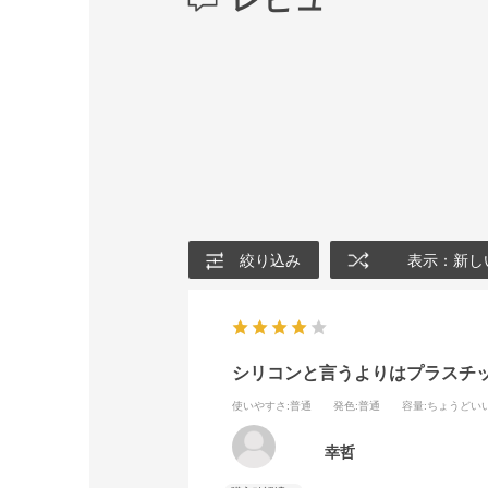
絞り込み
表示：新し
シリコンと言うよりはプラスチ
使いやすさ
:普通
発色
:普通
容量
:ちょうどい
幸哲