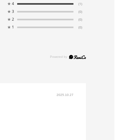
★
4
(1)
★
3
(0)
★
2
(0)
★
1
(0)
2025.10.27