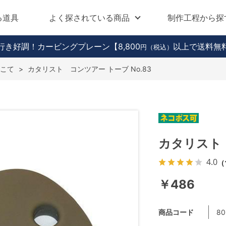
る道具
よく探されている商品
制作工程から探
行き好調！カービングプレーン
【8,800
以上で送料無
円（税込）
こて
>
カタリスト コンツアー トーブ No.83
カタリスト 
4.0
（
￥486
商品コード
80