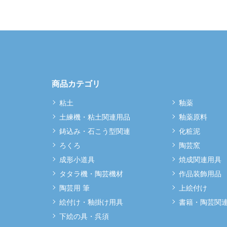
商品カテゴリ
粘土
釉薬
土練機・粘土関連用品
釉薬原料
鋳込み・石こう型関連
化粧泥
ろくろ
陶芸窯
成形小道具
焼成関連用具
タタラ機・陶芸機材
作品装飾用品
陶芸用 筆
上絵付け
絵付け・釉掛け用具
書籍・陶芸関
下絵の具・呉須