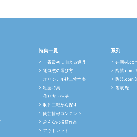
特集一覧
系列
一番最初に揃える道具
e-画材.co
電気窯の選び方
陶芸.com
オリジナル粘土物性表
陶芸.com
釉薬特集
酒蔵 鞍
作り方・技法
制作工程から探す
陶芸情報コンテンツ
連
みんなの投稿作品
アウトレット