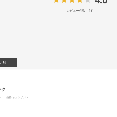
4.0
1
レビュー件数：
件
い順
ック
い
価格
:ちょうどいい