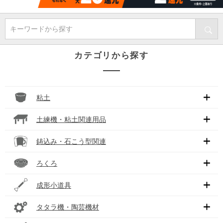
キーワードから探す
カテゴリから探す
粘土
土練機・粘土関連用品
鋳込み・石こう型関連
ろくろ
成形小道具
タタラ機・陶芸機材