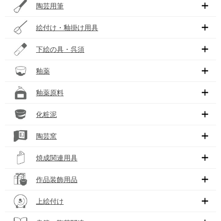
陶芸用筆
絵付け・釉掛け用具
下絵の具・呉須
釉薬
釉薬原料
化粧泥
陶芸窯
焼成関連用具
作品装飾用品
上絵付け