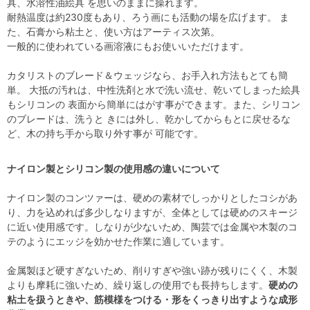
具、水溶性油絵具 を思いのままに操れます。
耐熱温度は約230度もあり、ろう画にも活動の場を広げます。 ま
た、石膏から粘土と、使い方はアーティス次第。
一般的に使われている画溶液にもお使いいただけます。
カタリストのブレード＆ウェッジなら、お手入れ方法もとても簡
単。 大抵の汚れは、中性洗剤と水で洗い流せ、乾いてしまった絵具
もシリコンの 表面から簡単にはがす事ができます。また、シリコン
のブレードは、洗うと きには外し、乾かしてからもとに戻せるな
ど、木の持ち手から取り外す事が 可能です。
ナイロン製とシリコン製の使用感の違いについて
ナイロン製のコンツァーは、硬めの素材でしっかりとしたコシがあ
り、力を込めれば多少しなりますが、全体としては硬めのスキージ
に近い使用感です。しなりが少ないため、陶芸では金属や木製のコ
テのようにエッジを効かせた作業に適しています。
金属製ほど硬すぎないため、削りすぎや強い跡が残りにくく、木製
よりも摩耗に強いため、繰り返しの使用でも長持ちします。
硬めの
粘土を扱うときや、筋模様をつける・形をくっきり出すような成形