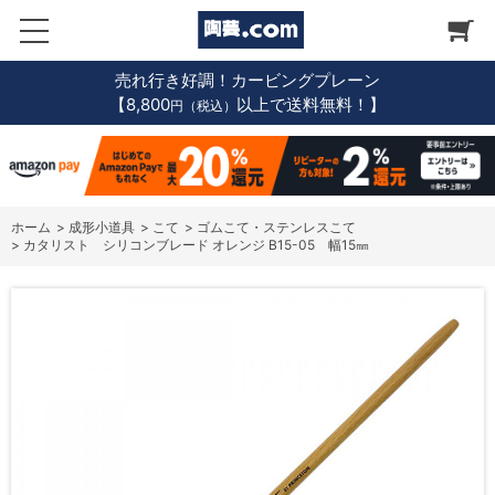
売れ行き好調！カービングプレーン
【8,800
以上で送料無料！】
円（税込）
ホーム
>
成形小道具
>
こて
>
ゴムこて・ステンレスこて
>
カタリスト シリコンブレード オレンジ B15-05 幅15㎜